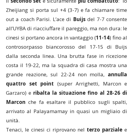
Il
secondo set
è sicuramente
più combattuto
: lo
Zheijiang si porta sul +4 (3-7) e fa chiamare time
out a coach Parisi. L’ace di
Buijs
del 7-7 consente
all’UYBA di riacciuffare il pareggio, ma non dura: le
cinesi si portano ancora in vantaggio (
11-14
) fino al
controsorpasso biancorosso del 17-15 di Buijs
dalla seconda linea. Una brutta fase in ricezione
costa il 19-22, ma la squadra di casa mostra una
grande reazione, sul 22-24 non molla,
annulla
quattro set point
(super Arrighetti, Marcon e
Garzaro) e
ribalta la situazione fino al 28-26 di
Marcon
che fa esaltare il pubblico sugli spalti,
arrivato al Palayamamay in quasi un migliaio di
unità.
Tenaci, le cinesi ci riprovano nel
terzo parziale
e