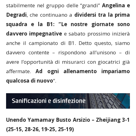
del tutto nuova
“. Protagoniste della gara e ormai
stabilmente nel gruppo delle “grandi”
Angelina e
Degradi
, che continuano a
dividersi tra la prima
squadra e la B1: “Le nostre giornate sono
davvero impegnative
e sabato prossimo inizierà
anche il campionato di B1. Detto questo, siamo
davvero contente – rispondono all’unisono – di
avere l’opportunità di misurarci con giocatrici già
affermate.
Ad ogni allenamento impariamo
qualcosa di nuovo
“.
Unendo Yamamay Busto Arsizio – Zheijiang 3-1
(25-15, 28-26, 19-25, 25-19)