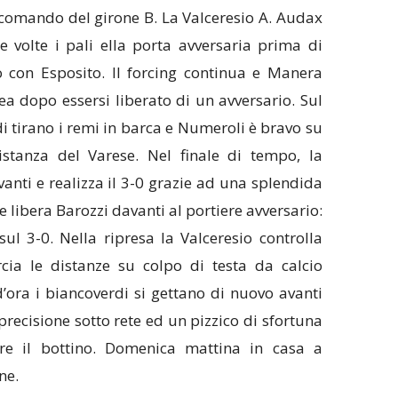
comando del girone B. La Valceresio A. Audax
e volte i pali ella porta avversaria prima di
o con Esposito. Il forcing continua e Manera
area dopo essersi liberato di un avversario. Sul
i tirano i remi in barca e Numeroli è bravo su
istanza del Varese. Nel finale di tempo, la
vanti e realizza il 3-0 grazie ad una splendida
 libera Barozzi davanti al portiere avversario:
sul 3-0. Nella ripresa la Valceresio controlla
rcia le distanze su colpo di testa da calcio
d’ora i biancoverdi si gettano di nuovo avanti
recisione sotto rete ed un pizzico di sfortuna
e il bottino. Domenica mattina in casa a
ne.