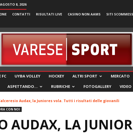
AGOSTO 8, 2026
ONE
CONTATTI
RISULTATI LIVE
CASINO NON AAMS
SITI SCOMMES
VareseSport
 FC
UYBA VOLLEY
HOCKEY
ALTRI SPORT
MERCATO
ASPETTANDO…
RUBRICHE
FOTOGALLERY
VIDEO
alceresio Audax, la Juniores vola. Tutti i risultati delle giovanili
RA CON NOI
O AUDAX, LA JUNIOR