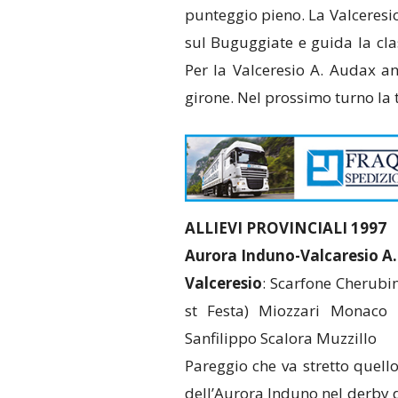
punteggio pieno. La Valceresi
sul Buguggiate e guida la cla
Per la Valceresio A. Audax an
girone. Nel prossimo turno la t
ALLIEVI PROVINCIALI 1997
Aurora Induno-Valcaresio A.
Valceresio
: Scarfone Cherub
st Festa) Miozzari Monaco 
Sanfilippo Scalora Muzzillo
Pareggio che va stretto quell
dell’Aurora Induno nel derby de