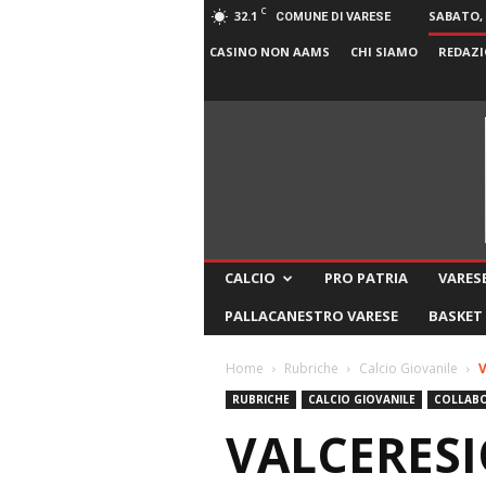
C
32.1
SABATO, 
COMUNE DI VARESE
CASINO NON AAMS
CHI SIAMO
REDAZI
CALCIO
PRO PATRIA
VARESE
PALLACANESTRO VARESE
BASKET
Home
Rubriche
Calcio Giovanile
V
RUBRICHE
CALCIO GIOVANILE
COLLABO
VALCERESI