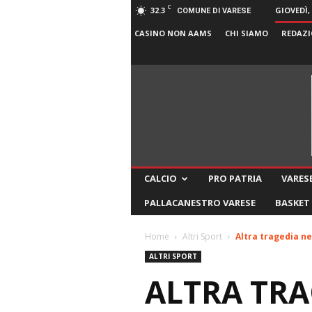
C
32.3
GIOVEDÌ,
COMUNE DI VARESE
CASINO NON AAMS
CHI SIAMO
REDAZI
CALCIO
PRO PATRIA
VARESE
PALLACANESTRO VARESE
BASKET
Home
Altri Sport
Altra tragedia n
ALTRI SPORT
ALTRA TRA