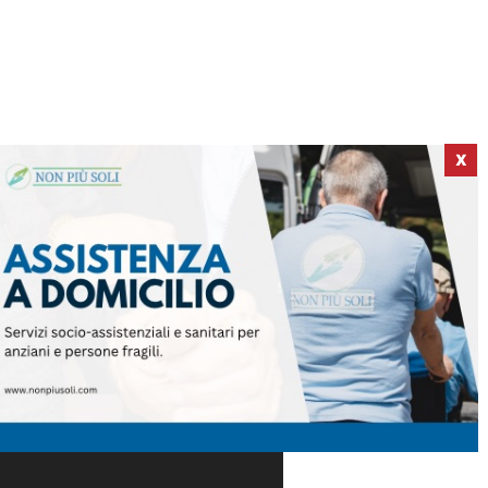
X
ICI