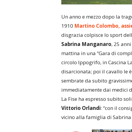
Un anno e mezzo dopo la traged
1910
Martino Colombo, assie
disgrazia colpisce lo sport de
Sabrina Manganaro
, 25 ann
mattina in una “Gara di compl
circolo Ippogrifo, in Cascina L
disarcionata; poi il cavallo l
sembrate da subito gravissime,
immediatamente dai medici de
La Fise ha espresso subito sol
Vittorio Orlandi
: “con il cons
vicino alla famiglia di Sabrin