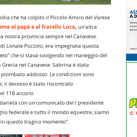
ia che ha colpito il Piccolo Amico del Varese
me al papà e al fratello Luca
,
un’altra
lla nostra provincia sempre nel Canavese.
i di Lonate Pozzolo, era impegnata questa
eto” che si stava svolgendo nel maneggio del
a Grecia nel Canavese. Sabrina è stata
e è piombato addosso. Le condizioni sono
 il decesso è stato riscontrato
l 118 accorsi.
idarietà con un comunicato del l presidente
iglio federale e tutto il mondo equestre, siamo
a in questo tragico momento”.