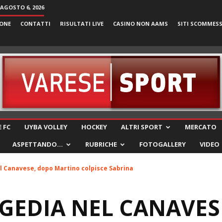
 AGOSTO 6, 2026
ONE
CONTATTI
RISULTATI LIVE
CASINO NON AAMS
SITI SCOMMES
VareseSport
 FC
UYBA VOLLEY
HOCKEY
ALTRI SPORT
MERCATO
ASPETTANDO…
RUBRICHE
FOTOGALLERY
VIDEO
el Canavese, dopo Martino colpisce Sabrina
GEDIA NEL CANAVES