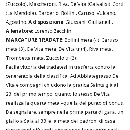
(Zuccolo), Mascheroni, Riva, De Vita (Galvalisi), Corti
(La Mendola), Barberio, Bollini, Caruso, Vulcano,
Agostino.
A disposizione
: Giussani, Giulianelli.
Allenatore
: Lorenzo Zecchin
MARCATURE TRADATE
: Bollini meta (4), Caruso
meta (3), De Vita meta, De Vita tr (4), Riva meta,
Trombetta meta, Zuccolo tr (2).
Facile vittoria dei tradatesi in trasferta contro la
cenerentola della classifica. Ad Abbiategrasso De
Vita e compagni chiudono la pratica Saints già al
23’ del primo tempo, quanto lo stesso De Vita
realizza la quarta meta –quella del punto di bonus.
Da segnalare, sempre nella prima parte di gara, un
giallo a Sala al 33’ e la meta dei padroni di casa
due minuti più tardi, che manda le squadre negli