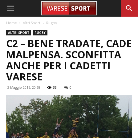
Home
Altri Sport
Rugby
ALTRI SPORT
RUGBY
C2 – BENE TRADATE, CADE
MALPENSA. SCONFITTA
ANCHE PER I CADETTI
VARESE
3 Maggio 2015, 20:58
33
0