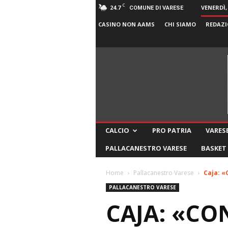
C
24.7
VENERDÌ,
COMUNE DI VARESE
CASINO NON AAMS
CHI SIAMO
REDAZI
CALCIO
PRO PATRIA
VARESE
PALLACANESTRO VARESE
BASKET
Home
Pallacanestro Varese
Caja: «
PALLACANESTRO VARESE
CAJA: «CO