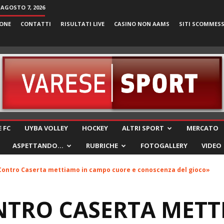
 AGOSTO 7, 2026
ONE
CONTATTI
RISULTATI LIVE
CASINO NON AAMS
SITI SCOMMES
VareseSport
 FC
UYBA VOLLEY
HOCKEY
ALTRI SPORT
MERCATO
ASPETTANDO…
RUBRICHE
FOTOGALLERY
VIDEO
Contro Caserta mettiamo in campo cuore e conoscenza del gioco»
NTRO CASERTA METT