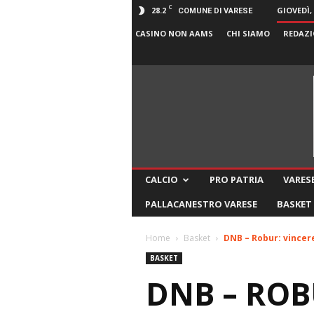
C
28.2
GIOVEDÌ,
COMUNE DI VARESE
CASINO NON AAMS
CHI SIAMO
REDAZI
CALCIO
PRO PATRIA
VARESE
PALLACANESTRO VARESE
BASKET
Home
Basket
DNB – Robur: vincere
BASKET
DNB – ROB