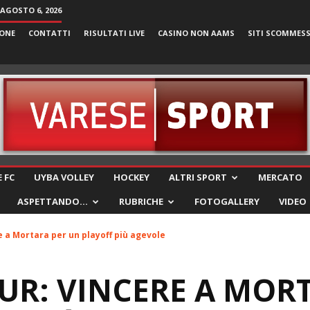
 AGOSTO 6, 2026
ONE
CONTATTI
RISULTATI LIVE
CASINO NON AAMS
SITI SCOMMES
VareseSport
 FC
UYBA VOLLEY
HOCKEY
ALTRI SPORT
MERCATO
ASPETTANDO…
RUBRICHE
FOTOGALLERY
VIDEO
 a Mortara per un playoff più agevole
UR: VINCERE A MOR