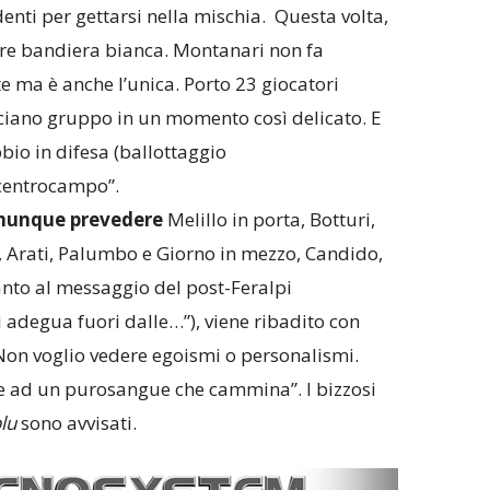
denti per gettarsi nella mischia. Questa volta,
are bandiera bianca. Montanari non fa
 ma è anche l’unica. Porto 23 giocatori
cciano gruppo in un momento così delicato. E
io in difesa (ballottaggio
 centrocampo”.
omunque prevedere
Melillo in porta, Botturi,
, Arati, Palumbo e Giorno in mezzo, Candido,
anto al messaggio del post-Feralpi
i adegua fuori dalle…”), viene ribadito con
“Non voglio vedere egoismi o personalismi.
e ad un purosangue che cammina”. I bizzosi
blu
sono avvisati.