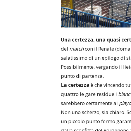
Una certezza, una quasi cer
del
match
con il Renate (doman
salatissimo di un epilogo di st
Possibilmente, vergando il lie
punto di partenza.
La certezza
è che vincendo tut
quattro le gare residue i
bianc
sarebbero certamente ai
playo
Non uno scherzo, sia chiaro. S
un piccolo punto fermo garant
dalla sconfitta del Pordenone 