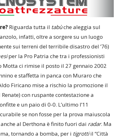
re?
Riguarda tutta il
tabù
che aleggia sul
anzolo, infatti, oltre a sorgere su un luogo
nte sui terreni del terribile disastro del ’76)
esi
per la Pro Patria che tra i professionisti
 Motta ci rimise il posto il 27 gennaio 2002
nnino e staffetta in panca con Muraro che
Aldo Firicano mise a rischio la promozione il
il Renate) con ruspante contestazione a
nfitte e un paio di 0-0. L’ultimo l’11
curabile se non fosse per la prova maiuscola
 anche al Derthona è finito fuori dai
radar
. Ma
omma, tornando a bomba, per i
tigrotti
il “Città