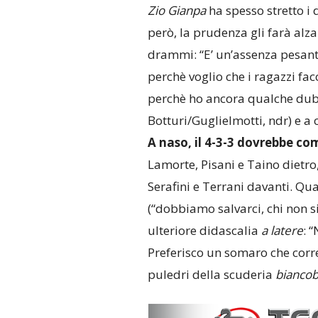
Zio Gianpa
ha spesso stretto i 
però, la prudenza gli farà alz
drammi: “E’ un’assenza pesante
perchè voglio che i ragazzi fa
perchè ho ancora qualche dubb
Botturi/Guglielmotti, ndr) e a
A naso, il 4-3-3 dovrebbe c
Lamorte, Pisani e Taino dietro
Serafini e Terrani davanti. Qu
(“dobbiamo salvarci, chi non s
ulteriore didascalia
a latere
: 
Preferisco un somaro che corr
puledri della scuderia
bianco