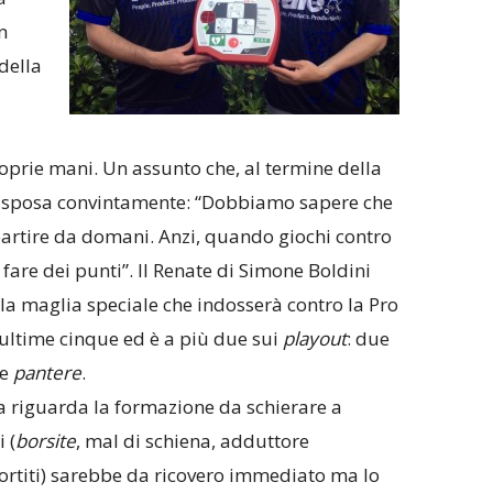
n
 della
roprie mani. Un assunto che, al termine della
i sposa convintamente: “Dobbiamo sapere che
partire da domani. Anzi, quando giochi contro
fare dei punti”. Il Renate di Simone Boldini
 la maglia speciale che indosserà contro la Pro
 ultime cinque ed è a più due sui
playout
: due
le
pantere
.
a riguarda la formazione da schierare a
 (
borsite
, mal di schiena, adduttore
sortiti) sarebbe da ricovero immediato ma lo