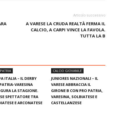
Articolo successivo
ARA
A VARESE LA CRUDA REALTÀ FERMA IL
CALCIO, A CARPI VINCE LA FAVOLA.
TUTTA LA B
PATRIA
CALCIO GIOVANILE
A ITALIA – IL DERBY
JUNIORES NAZIONALI – IL
PATRIA-VARESINA
VARESE ABBRACCIA IL
GURA LA STAGIONE.
GIRONE B CON PRO PATRIA,
SE SPETTATORE TRA
VARESINA, SOLBIATESE E
IATESE E ARCONATESE
CASTELLANZESE