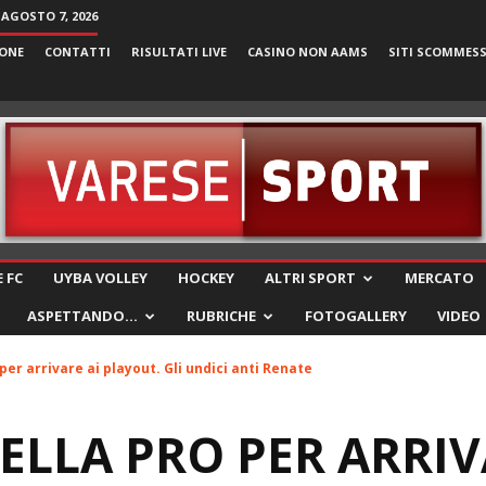
 AGOSTO 7, 2026
ONE
CONTATTI
RISULTATI LIVE
CASINO NON AAMS
SITI SCOMMES
VareseSport
 FC
UYBA VOLLEY
HOCKEY
ALTRI SPORT
MERCATO
ASPETTANDO…
RUBRICHE
FOTOGALLERY
VIDEO
 per arrivare ai playout. Gli undici anti Renate
DELLA PRO PER ARRIV