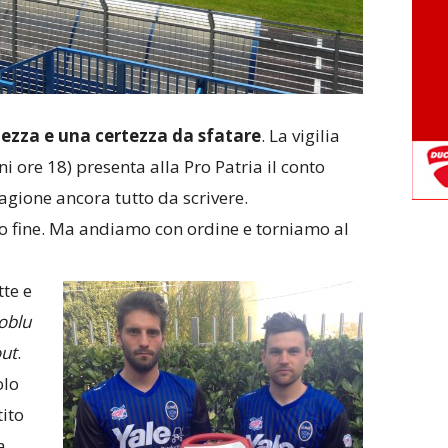
tezza e una certezza da sfatare
. La vigilia
i ore 18) presenta alla Pro Patria il conto
agione ancora tutto da scrivere.
to fine. Ma andiamo con ordine e torniamo al
te e
oblu
ut
.
olo
ito
a