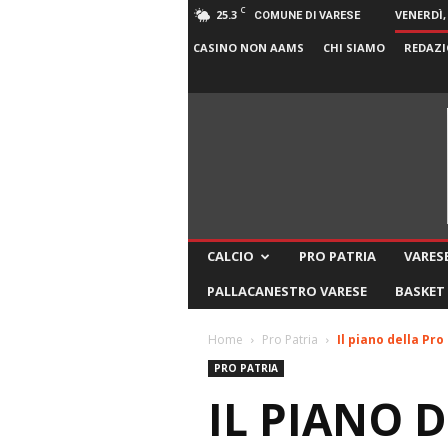
C
25.3
VENERDÌ,
COMUNE DI VARESE
CASINO NON AAMS
CHI SIAMO
REDAZI
CALCIO
PRO PATRIA
VARESE
PALLACANESTRO VARESE
BASKET
Home
Pro Patria
Il piano della Pro
PRO PATRIA
IL PIANO 