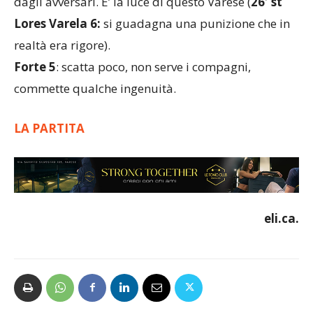
dagli avversari. E’ la luce di questo Varese (
26′ st
Lores Varela 6:
si guadagna una punizione che in
realtà era rigore).
Forte 5
: scatta poco, non serve i compagni,
commette qualche ingenuità.
LA PARTITA
eli.ca.