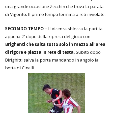
rocambolsca di Birighitti al limite dell’area, ma
assolutamente non oltre la linea. Subito dopo ha
una grande occasione Zecchin che trova la parata
di Vigorito. Il primo tempo termina a reti inviolate.
SECONDO TEMPO –
Il Vicenza sblocca la partita
appena 2′ dopo della ripresa del gioco con
Brighenti che salta tutto solo in mezzo all’area
di rigore e piazza in rete di testa.
Subito dopo
Birighitti salva la porta mandando in angolo la
botta di Cinelli.