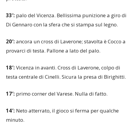
39′:
presa al limite dell’area di Birighitti, il Vicenza
protesta.
33′:
palo del Vicenza. Bellissima punizione a giro di
Di Gennaro con la sfera che si stampa sul legno.
20′:
ancora un cross di Laverone; stavolta è Cocco a
provarci di testa. Pallone a lato del palo.
18′:
Vicenza in avanti. Cross di Laverone, colpo di
testa centrale di Cinelli. Sicura la presa di Birighitti.
17′:
primo corner del Varese. Nulla di fatto.
14′:
Neto atterrato, il gioco si ferma per qualche
minuto.