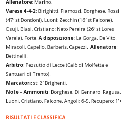
Spinazzola, Alhassan, Garcia, Gentili, Camisa.
Allenatore
: Marino.
Varese 4-4-2
: Birighitti, Fiamozzi, Borghese, Rossi
(47′ st Dondoni), Luoni; Zecchin (16′ st Falcone),
Osuji, Blasi, Cristiano; Neto Pereira (26′ st Lores
Varela), Forte.
A disposizione:
La Gorga, De Vito,
Miracoli, Capello, Barberis, Capezzi.
Allenatore
:
Bettinelli.
Arbitro
: Pezzutto di Lecce (Calò di Molfetta e
Santuari di Trento).
Marcatori
: st: 2′ Brighenti.
Note
–
Ammoniti
: Borghese, Di Gennaro, Ragusa,
Luoni, Cristiano, Falcone. Angoli: 6-5. Recupero: 1’+
RISULTATI E CLASSIFICA