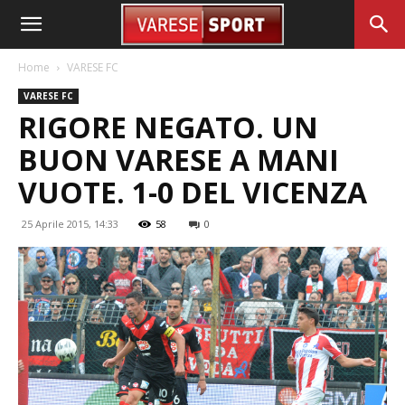
Home
VARESE FC
VARESE FC
RIGORE NEGATO. UN
BUON VARESE A MANI
VUOTE. 1-0 DEL VICENZA
25 Aprile 2015, 14:33
58
0