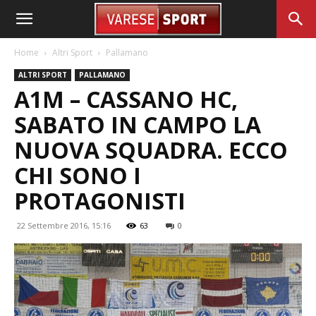
Home
Altri Sport
Pallamano
ALTRI SPORT
PALLAMANO
A1M – CASSANO HC,
SABATO IN CAMPO LA
NUOVA SQUADRA. ECCO
CHI SONO I
PROTAGONISTI
22 Settembre 2016, 15:16
63
0