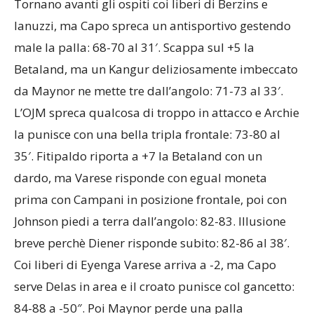
Tornano avanti gli ospiti coi liberi di Berzins e
Ianuzzi, ma Capo spreca un antisportivo gestendo
male la palla: 68-70 al 31′. Scappa sul +5 la
Betaland, ma un Kangur deliziosamente imbeccato
da Maynor ne mette tre dall’angolo: 71-73 al 33′.
L’OJM spreca qualcosa di troppo in attacco e Archie
la punisce con una bella tripla frontale: 73-80 al
35′. Fitipaldo riporta a +7 la Betaland con un
dardo, ma Varese risponde con egual moneta
prima con Campani in posizione frontale, poi con
Johnson piedi a terra dall’angolo: 82-83. Illusione
breve perchè Diener risponde subito: 82-86 al 38′.
Coi liberi di Eyenga Varese arriva a -2, ma Capo
serve Delas in area e il croato punisce col gancetto:
84-88 a -50″. Poi Maynor perde una palla