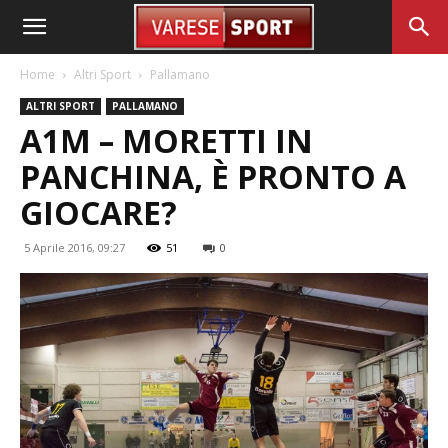
Home
Altri Sport
Pallamano
ALTRI SPORT
PALLAMANO
A1M – MORETTI IN
PANCHINA, È PRONTO A
GIOCARE?
5 Aprile 2016, 09:27
51
0