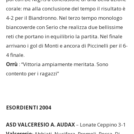
biancoverde con Serio che realizza due bellissime
reti che portano in equilibrio la partita. Nel finale
arrivano i gol di Monti e ancora di Piccinelli per il 6-
4 finale.
Orrù
: “Vittoria ampiamente meritata. Sono
contento per i ragazzi”
ESORDIENTI 2004
ASD VALCERESIO A. AUDAX
– Lonate Ceppino 3-1
Valceresio
: Abbiati, Nucifora, Premoli, Rocca, Di
Napoli, Rigoni, Pallaro, Brunello, Pradelli, Piccinelli,
Boemia, Campo, Anzaldi. All. Marchesi.