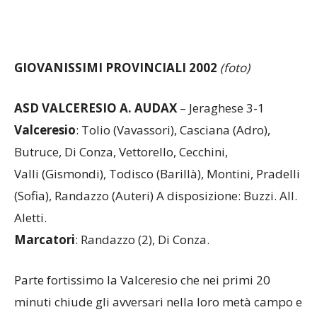
GIOVANISSIMI PROVINCIALI 2002
(foto)
ASD VALCERESIO A. AUDAX
– Jeraghese 3-1
Valceresio
: Tolio (Vavassori), Casciana (Adro),
Butruce, Di Conza, Vettorello, Cecchini,
Valli (Gismondi), Todisco (Barillà), Montini, Pradelli
(Sofia), Randazzo (Auteri) A disposizione: Buzzi. All.
Aletti.
Marcatori
: Randazzo (2), Di Conza.
Parte fortissimo la Valceresio che nei primi 20
minuti chiude gli avversari nella loro metà campo e
grazie ad ottime trame di gioco si porta sul 2 a 0.
Complice il doppio vantaggio la squadra di Aletti si
addormenta subendo il gol che accorcia le