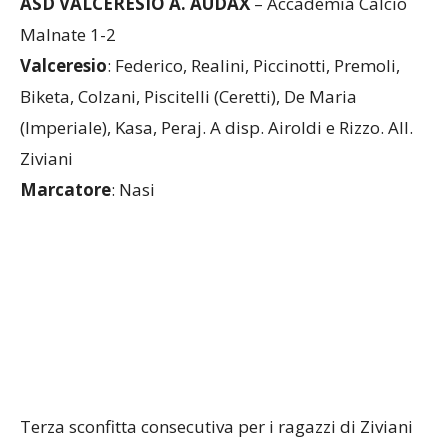
Valceresio
: Federico, Realini, Piccinotti, Premoli,
Biketa, Colzani, Piscitelli (Ceretti), De Maria
(Imperiale), Kasa, Peraj. A disp. Airoldi e Rizzo. All.
Ziviani
Marcatore
: Nasi
Terza sconfitta consecutiva per i ragazzi di Ziviani
che escono battuti dal Peppino Prisco da una
tenace Accademia Calcio Malnate. A inizio partita
la Valceresio cerca di imporre il proprio gioco