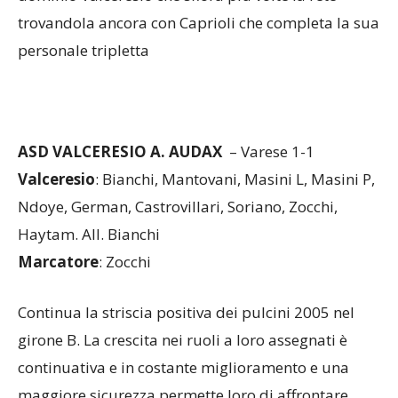
ASD VALCERESIO A. AUDAX
– Varese 1-1
Valceresio
: Bianchi, Mantovani, Masini L, Masini P,
Ndoye, German, Castrovillari, Soriano, Zocchi,
Haytam. All. Bianchi
Marcatore
: Zocchi
Continua la striscia positiva dei pulcini 2005 nel
girone B. La crescita nei ruoli a loro assegnati è
continuativa e in costante miglioramento e una
maggiore sicurezza permette loro di affrontare
senza timore ogni avversario. Tutta la squadra
rimane ordinata concedendo poco anche se,