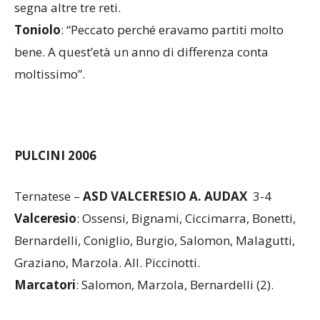
moltissimo”.
PULCINI 2006
Ternatese –
ASD VALCERESIO A. AUDAX
3-4
Valceresio
: Ossensi, Bignami, Ciccimarra, Bonetti,
Bernardelli, Coniglio, Burgio, Salomon, Malagutti,
Graziano, Marzola. All. Piccinotti.
Marcatori
: Salomon, Marzola, Bernardelli (2).
Parte forte la Valceresio che trova subito il
vantaggio con Salomon, ben servito da Coniglio.
Dopo il gol la squadra di Piccinotti continua ad