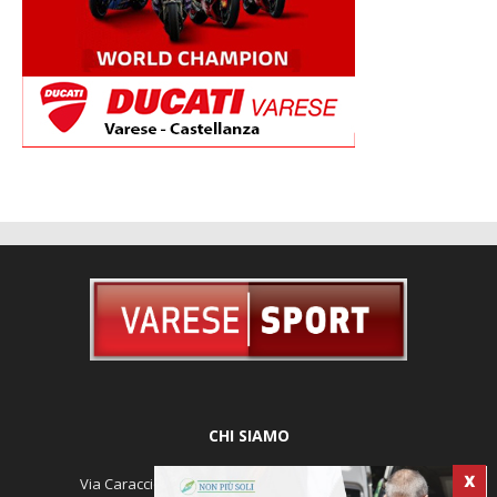
CHI SIAMO
Via Caracciolo 29, 21100 Varese - Tel. 0332 226239 -
redazione@varese-sport.com
Aut. del trib. di Varese n. 345 del 09-02-1979 - Prodotto da Sunrise
Media - Direttore Responsabile: Michele Marocco -
Cookie policy
X
Pubblicità