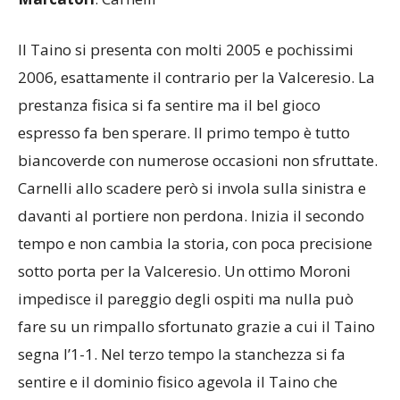
2006, esattamente il contrario per la Valceresio. La
prestanza fisica si fa sentire ma il bel gioco
espresso fa ben sperare. Il primo tempo è tutto
biancoverde con numerose occasioni non sfruttate.
Carnelli allo scadere però si invola sulla sinistra e
davanti al portiere non perdona. Inizia il secondo
tempo e non cambia la storia, con poca precisione
sotto porta per la Valceresio. Un ottimo Moroni
impedisce il pareggio degli ospiti ma nulla può
fare su un rimpallo sfortunato grazie a cui il Taino
segna l’1-1. Nel terzo tempo la stanchezza si fa
sentire e il dominio fisico agevola il Taino che
segna altre tre reti.
Toniolo
: “Peccato perché eravamo partiti molto
bene. A quest’età un anno di differenza conta