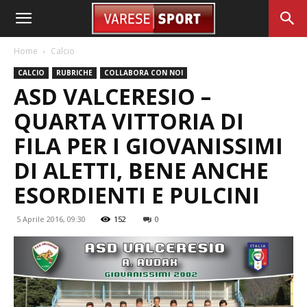
Home
Calcio
CALCIO
RUBRICHE
COLLABORA CON NOI
ASD VALCERESIO –
QUARTA VITTORIA DI
FILA PER I GIOVANISSIMI
DI ALETTI, BENE ANCHE
ESORDIENTI E PULCINI
5 Aprile 2016, 09:30
152
0