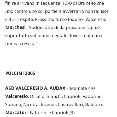
Marchesi
: “Soddisfatto della prova dei ragazzi
soprattutto sul piano mentale dove si nota una
buona crescita”.
PULCINI 2005
ASD VALCERESIO A. AUDAX
– Malnate 4-0
Valceresio
: Di Lillo, Bianchi, Caprioli, Fabbrini,
Soriano, Nicotra, Incendi, Castrovillari, Baldaro.
Marcatori
: Fabbrini e Caprioli (3).
Partita ad alta quota: Valceresio e Malnate sono
prime a pari punti nel girone primaverile. E le