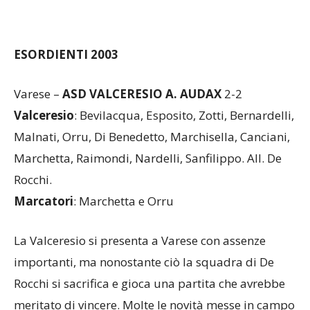
ESORDIENTI 2003
Varese –
ASD VALCERESIO A. AUDAX
2-2
Valceresio
: Bevilacqua, Esposito, Zotti, Bernardelli,
Malnati, Orru, Di Benedetto, Marchisella, Canciani,
Marchetta, Raimondi, Nardelli, Sanfilippo. All. De
Rocchi.
Marcatori
: Marchetta e Orru
La Valceresio si presenta a Varese con assenze
importanti, ma nonostante ciò la squadra di De
Rocchi si sacrifica e gioca una partita che avrebbe
meritato di vincere. Molte le novità messe in campo
dai biancoverdi, a partire dal modulo: non il solito
4-2-3-1, ma un 4-1-4-1 che esalta le caratteristiche