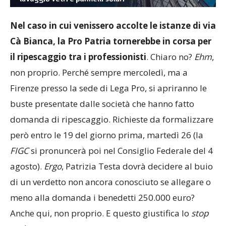
Nel caso in cui venissero accolte le istanze di via
Cà Bianca, la Pro Patria tornerebbe in corsa per
il
ripescaggio
tra
i
professionisti
. Chiaro no?
Ehm
,
non proprio. Perché sempre mercoledì, ma a
Firenze presso la sede di Lega Pro, si apriranno le
buste presentate dalle società che hanno fatto
domanda di ripescaggio. Richieste da formalizzare
però entro le 19 del giorno prima, martedì 26 (la
FIGC
si pronuncerà poi nel Consiglio Federale del 4
agosto).
Ergo
, Patrizia Testa dovrà decidere al buio
di un verdetto non ancora conosciuto se allegare o
meno alla domanda i benedetti 250.000 euro?
Anche qui, non proprio. E questo giustifica lo
stop
and
go
nelle dichiarazioni di questi ultimi giorni.