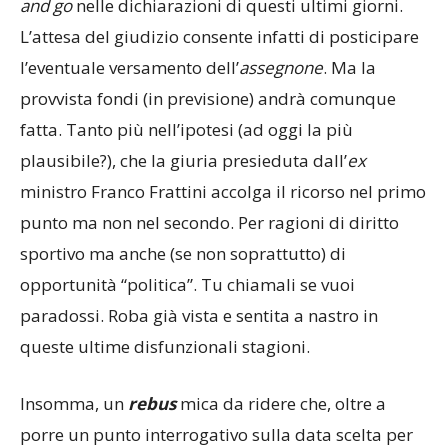
L’attesa del giudizio consente infatti di posticipare
l’eventuale versamento dell’
assegnone
. Ma la
provvista fondi (in previsione) andrà comunque
fatta. Tanto più nell’ipotesi (ad oggi la più
plausibile?), che la giuria presieduta dall’
ex
ministro Franco Frattini accolga il ricorso nel primo
punto ma non nel secondo. Per ragioni di diritto
sportivo ma anche (se non soprattutto) di
opportunità “politica”. Tu chiamali se vuoi
paradossi. Roba già vista e sentita a nastro in
queste ultime disfunzionali stagioni.
Insomma, un
rebus
mica da ridere che, oltre a
porre un punto interrogativo sulla data scelta per
la seduta del
Collegio
(casuale? mah…), riporta al