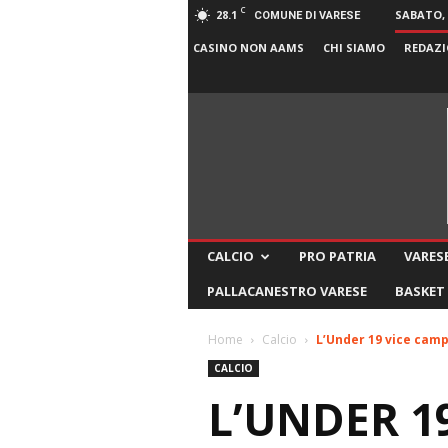
C
28.1
SABATO, 
COMUNE DI VARESE
CASINO NON AAMS
CHI SIAMO
REDAZI
CALCIO
PRO PATRIA
VARESE
PALLACANESTRO VARESE
BASKET
Home
Calcio
L’Under 19 vice cam
CALCIO
L’UNDER 1