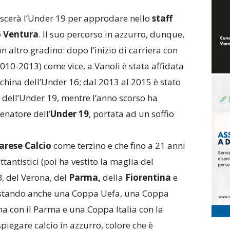
 lascerà l’Under 19 per approdare nello
staff
o Ventura
. Il suo percorso in azzurro, dunque,
n altro gradino: dopo l’inizio di carriera con
010-2013) come vice, a Vanoli è stata affidata
nchina dell’Under 16; dal 2013 al 2015 è stato
 dell’Under 19, mentre l’anno scorso ha
enatore dell’
Under 19
, portata ad un soffio
arese Calcio
come terzino e che fino a 21 anni
ttantistici (poi ha vestito la maglia del
B, del Verona, del
Parma,
della
Fiorentina
e
uistando anche una Coppa Uefa, una Coppa
na con il Parma e una Coppa Italia con la
piegare calcio in azzurro, colore che è