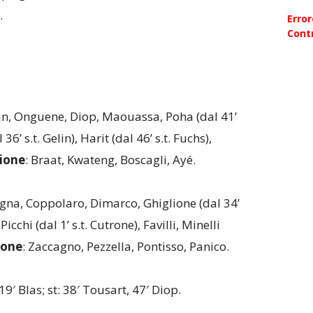
.
Erro
Contr
in, Onguene, Diop, Maouassa, Poha (dal 41’
6’ s.t. Gelin), Harit (dal 46’ s.t. Fuchs),
zione
: Braat, Kwateng, Boscagli, Ayé.
agna, Coppolaro, Dimarco, Ghiglione (dal 34’
Picchi (dal 1’ s.t. Cutrone), Favilli, Minelli
ione
: Zaccagno, Pezzella, Pontisso, Panico.
 19′ Blas; st: 38′ Tousart, 47′ Diop.