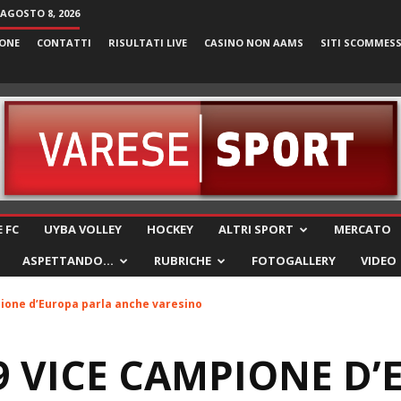
AGOSTO 8, 2026
ONE
CONTATTI
RISULTATI LIVE
CASINO NON AAMS
SITI SCOMMES
VareseSport
 FC
UYBA VOLLEY
HOCKEY
ALTRI SPORT
MERCATO
ASPETTANDO…
RUBRICHE
FOTOGALLERY
VIDEO
pione d’Europa parla anche varesino
9 VICE CAMPIONE D