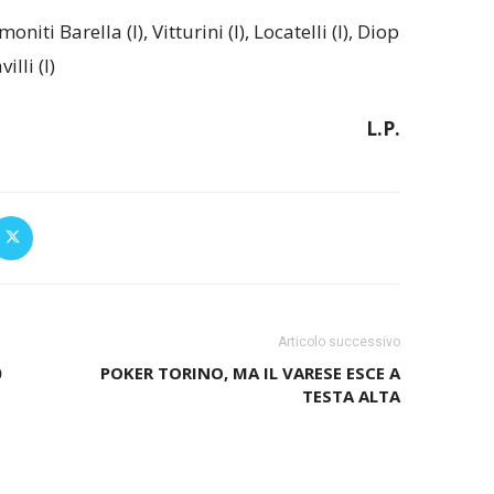
iti Barella (I), Vitturini (I), Locatelli (I), Diop
illi (I)
L.P.
Articolo successivo
0
POKER TORINO, MA IL VARESE ESCE A
TESTA ALTA