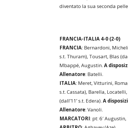
diventato la sua seconda pelle
FRANCIA-ITALIA 4-0 (2-0)
FRANCIA
: Bernardoni, Michel
s.t. Thuram), Tousart, Blas (dal 3
Mbappé, Augustin.
A disposi
Allenatore
: Batelli.
ITALIA
: Meret, Vitturini, Rom
s.t. Cassata), Barella, Locatelli, 
(dall’11’ s.t. Edera).
A disposiz
Allenatore
: Vanoli.
MARCATORI
: pt: 6′ Augustin,
ARBITRO
: Aghayev (Aze).