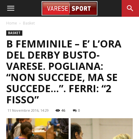
Home
Basket
BASKET
B FEMMINILE – E’ L’ORA
DEL DERBY BUSTO-
VARESE. POGLIANA:
“NON SUCCEDE, MA SE
SUCCEDE…”. FERRI: “2
FISSO”
11 Novembre 2016, 14:29
46
0