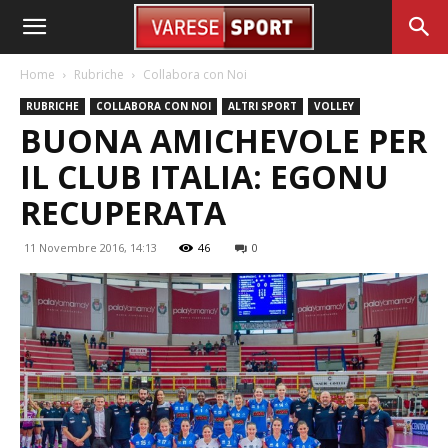
Home
Rubriche
Collabora con Noi
RUBRICHE
COLLABORA CON NOI
ALTRI SPORT
VOLLEY
BUONA AMICHEVOLE PER
IL CLUB ITALIA: EGONU
RECUPERATA
11 Novembre 2016, 14:13
46
0