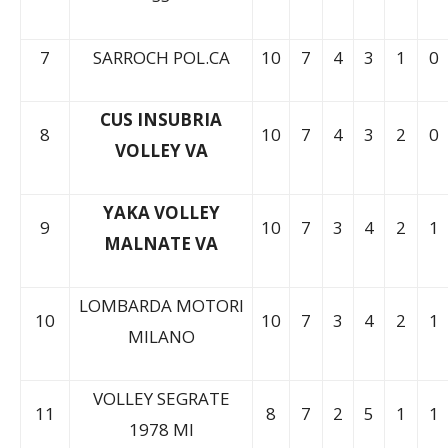
SS
7
SARROCH POL.CA
10
7
4
3
1
0
CUS INSUBRIA
8
10
7
4
3
2
0
VOLLEY VA
YAKA VOLLEY
9
10
7
3
4
2
1
MALNATE VA
LOMBARDA MOTORI
10
10
7
3
4
2
1
MILANO
VOLLEY SEGRATE
11
8
7
2
5
1
1
1978 MI