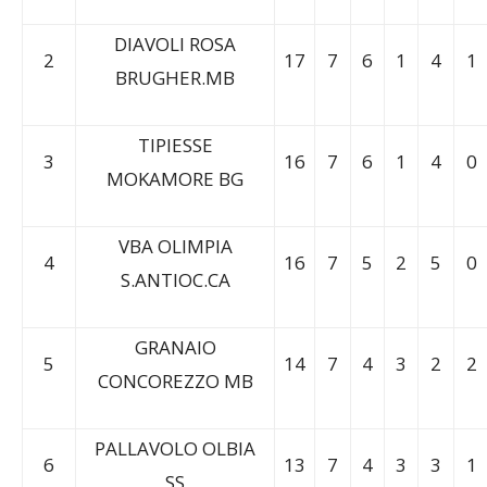
DIAVOLI ROSA
2
17
7
6
1
4
1
BRUGHER.MB
TIPIESSE
3
16
7
6
1
4
0
MOKAMORE BG
VBA OLIMPIA
4
16
7
5
2
5
0
S.ANTIOC.CA
GRANAIO
5
14
7
4
3
2
2
CONCOREZZO MB
PALLAVOLO OLBIA
6
13
7
4
3
3
1