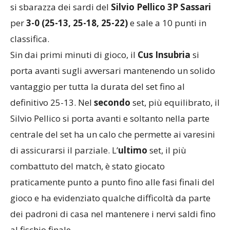
per il
Cus Insubria
di coach Maranesi che, in casa,
si sbarazza dei sardi del
Silvio Pellico 3P Sassari
per
3-0 (25-13, 25-18, 25-22)
e sale a 10 punti in
classifica.
Sin dai primi minuti di gioco, il
Cus Insubria
si
porta avanti sugli avversari mantenendo un solido
vantaggio per tutta la durata del set fino al
definitivo 25-13. Nel
secondo
set, più equilibrato, il
Silvio Pellico si porta avanti e soltanto nella parte
centrale del set ha un calo che permette ai varesini
di assicurarsi il parziale. L’
ultimo
set, il più
combattuto del match, è stato giocato
praticamente punto a punto fino alle fasi finali del
gioco e ha evidenziato qualche difficoltà da parte
dei padroni di casa nel mantenere i nervi saldi fino