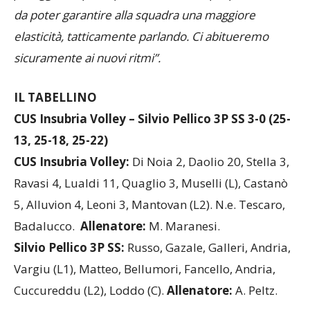
palleggiatori più esperti a distribuire più palloni così
da poter garantire alla squadra una maggiore
elasticità, tatticamente parlando. Ci abitueremo
sicuramente ai nuovi ritmi”.
IL TABELLINO
CUS Insubria Volley – Silvio Pellico 3P SS 3-0 (25-
13, 25-18, 25-22)
CUS Insubria Volley:
Di Noia 2, Daolio 20, Stella 3,
Ravasi 4, Lualdi 11, Quaglio 3, Muselli (L), Castanò
5, Alluvion 4, Leoni 3, Mantovan (L2). N.e. Tescaro,
Badalucco.
A
llenatore:
M. Maranesi.
Silvio Pellico 3P SS:
Russo, Gazale, Galleri, Andria,
Vargiu (L1), Matteo, Bellumori, Fancello, Andria,
Cuccureddu (L2), Loddo (C).
A
llenatore:
A. Peltz.