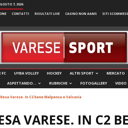
AGOSTO 7, 2026
ONE
CONTATTI
RISULTATI LIVE
CASINO NON AAMS
SITI SCOMMES
VareseSport
 FC
UYBA VOLLEY
HOCKEY
ALTRI SPORT
MERCATO
ASPETTANDO…
RUBRICHE
FOTOGALLERY
VIDEO
– Resa Varese. In C2 bene Malpensa e Valcuvia
RESA VARESE. IN C2 B