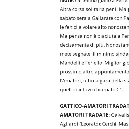
Note:
cartellino giallo a Ferie
Altra corsa solitaria per il Malp
sabato sera a Gallarate con P
le fenici a volare alto nonostan
Malpensa non è piaciuta a Pen
decisamente di più. Nonostante
mete segnate, il minimo sindac
Mandelli e Feriello. Miglior gi
prossimo altro appuntamento i
l’Amatori, ultima gara della s
quell’obiettivo chiamato C1.
GATTICO-AMATORI TRADATE
AMATORI TRADATE:
Galvalis
Agliardi (Leorato); Cerchi, Masc