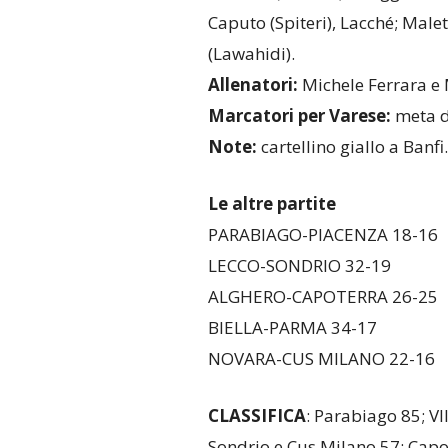
Caputo (Spiteri), Lacché; Malett
(Lawahidi).
Allenatori:
Michele Ferrara e 
Marcatori per Varese:
meta d
Note:
cartellino giallo a Banfi.
Le altre partite
PARABIAGO-PIACENZA 18-16
LECCO-SONDRIO 32-19
ALGHERO-CAPOTERRA 26-25
BIELLA-PARMA 34-17
NOVARA-CUS MILANO 22-16
CLASSIFICA
: Parabiago 85; VI
Sondrio e Cus Milano 57; Capo