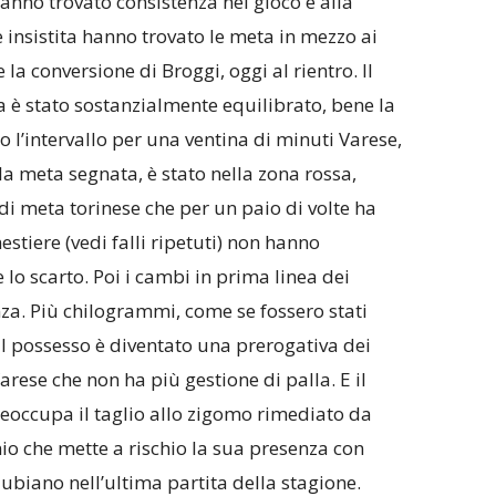
hanno trovato consistenza nel gioco e alla
insistita hanno trovato le meta in mezzo ai
la conversione di Broggi, oggi al rientro. Il
a è stato sostanzialmente equilibrato, bene la
 l’intervallo per una ventina di minuti Varese,
la meta segnata, è stato nella zona rossa,
di meta torinese che per un paio di volte ha
estiere (vedi falli ripetuti) non hanno
 lo scarto. Poi i cambi in prima linea dei
nza. Più chilogrammi, come se fossero stati
il possesso è diventato una prerogativa dei
rese che non ha più gestione di palla. E il
reoccupa il taglio allo zigomo rimediato da
io che mette a rischio la sua presenza con
biano nell’ultima partita della stagione.