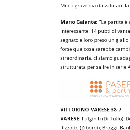
Meno grave ma da valutare la l
Mario Galante: “
La partita è
interessante, 14 pubti di vant
segnato e loro preso un giallo
forse qualcosa sarebbe cambiat
straordinaria, ci siamo guadag
strutturata per salire in serie A
VII TORINO-VARESE 38-7
VARESE:
Fulginiti (Di Tullo); D
Rizzotto (Zibordi); Broggi, Ba