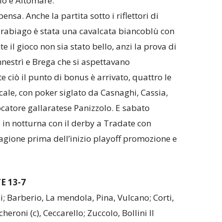
llo e Altomare.
ensa. Anche la partita sotto i riflettori di
arabiago è stata una cavalcata biancoblù con
te il gioco non sia stato bello, anzi la prova di
nestrì e Brega che si aspettavano
 ciò il punto di bonus è arrivato, quattro le
ale, con poker siglato da Casnaghi, Cassia,
ocatore gallaratese Panizzolo. E sabato
n notturna con il derby a Tradate con
tagione prima dell’inizio playoff promozione e
 13-7
i; Barberio, La mendola, Pina, Vulcano; Corti,
heroni (c), Ceccarello; Zuccolo, Bollini II