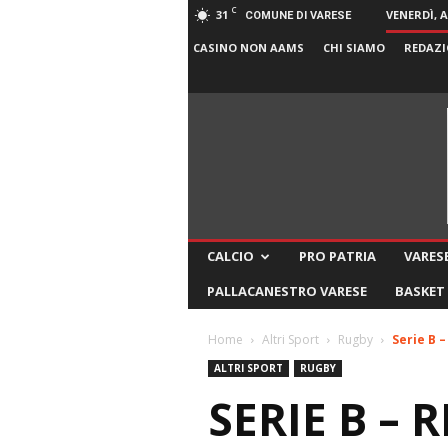
C
31
VENERDÌ, 
COMUNE DI VARESE
CASINO NON AAMS
CHI SIAMO
REDAZI
CALCIO
PRO PATRIA
VARESE
PALLACANESTRO VARESE
BASKET
Home
Altri Sport
Rugby
Serie B 
ALTRI SPORT
RUGBY
SERIE B – 