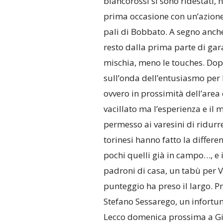
biancorossi si sono ridestati, 
prima occasione con un’azione 
pali di Bobbato. A segno anche 
resto dalla prima parte di gar
mischia, meno le touches. Dopo
sull’onda dell’entusiasmo per 
ovvero in prossimità dell’area 
vacillato ma l’esperienza e il m
permesso ai varesini di ridurre
torinesi hanno fatto la differe
pochi quelli già in campo…, e 
padroni di casa, un tabù per Va
punteggio ha preso il largo. P
Stefano Sessarego, un infortun
Lecco domenica prossima a Giu