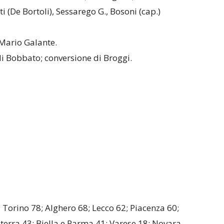
i (De Bortoli), Sessarego G., Bosoni (cap.)
Mario Galante.
i Bobbato; conversione di Broggi.
I Torino 78; Alghero 68; Lecco 62; Piacenza 60;
terra 43; Biella e Parma 41; Varese 18; Novara