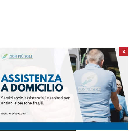
X
ICI