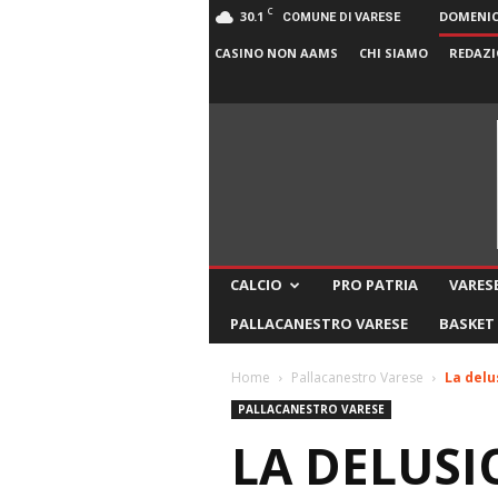
C
30.1
DOMENICA
COMUNE DI VARESE
CASINO NON AAMS
CHI SIAMO
REDAZI
CALCIO
PRO PATRIA
VARESE
PALLACANESTRO VARESE
BASKET
Home
Pallacanestro Varese
La delu
PALLACANESTRO VARESE
LA DELUSI