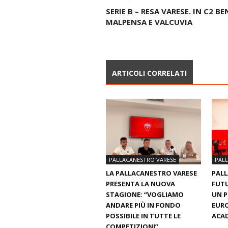
SERIE B – RESA VARESE. IN C2 BE
MALPENSA E VALCUVIA
ARTICOLI CORRELATI
PALLACANESTRO VARESE
PAL
LA PALLACANESTRO VARESE
PALL
PRESENTA LA NUOVA
FUTU
STAGIONE: “VOGLIAMO
UN 
ANDARE PIÙ IN FONDO
EURO
POSSIBILE IN TUTTE LE
ACAD
COMPETIZIONI”