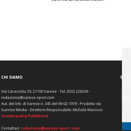
CHI SIAMO
SEGU
Via Caracciolo 29, 21100 Varese - Tel. 0332 226239 -
redazione@varese-sport.com
Aut. del trib. di Varese n. 345 del 09-02-1979 - Prodotto da
Sunrise Media - Direttore Responsabile: Michele Marocco -
Cookie policy
Pubblicità
Contattaci:
redazione@varese-sport.com