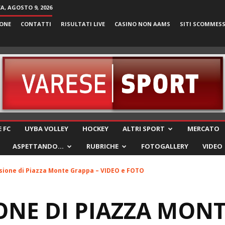
, AGOSTO 9, 2026
ONE
CONTATTI
RISULTATI LIVE
CASINO NON AAMS
SITI SCOMMES
VareseSport
 FC
UYBA VOLLEY
HOCKEY
ALTRI SPORT
MERCATO
ASPETTANDO…
RUBRICHE
FOTOGALLERY
VIDEO
sione di Piazza Monte Grappa – VIDEO e FOTO
ONE DI PIAZZA MON