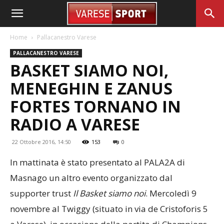
Home
Pallacanestro Varese
PALLACANESTRO VARESE
BASKET SIAMO NOI,
MENEGHIN E ZANUS
FORTES TORNANO IN
RADIO A VARESE
22 Ottobre 2016, 14:50
153
0
In mattinata è stato presentato al PALA2A di
Masnago un altro evento organizzato dal
supporter trust
Il Basket siamo noi
. Mercoledì 9
novembre al Twiggy (situato in via de Cristoforis 5