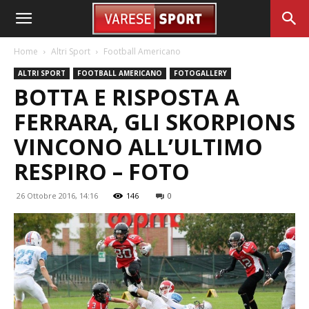
Home
Altri Sport
Football Americano
ALTRI SPORT
FOOTBALL AMERICANO
FOTOGALLERY
BOTTA E RISPOSTA A
FERRARA, GLI SKORPIONS
VINCONO ALL’ULTIMO
RESPIRO – FOTO
26 Ottobre 2016, 14:16
146
0