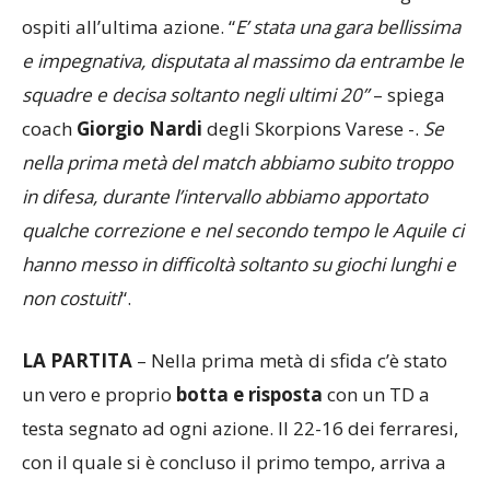
emozionante
che si è conclusa in favore degli
ospiti all’ultima azione. “
E’ stata una gara bellissima
e impegnativa, disputata al massimo da entrambe le
squadre e decisa soltanto negli ultimi 20”
– spiega
coach
Giorgio Nardi
degli Skorpions Varese -.
Se
nella prima metà del match abbiamo subito troppo
in difesa, durante l’intervallo abbiamo apportato
qualche correzione e nel secondo tempo le Aquile ci
hanno messo in difficoltà soltanto su giochi lunghi e
non costuiti
“.
LA PARTITA
– Nella prima metà di sfida c’è stato
un vero e proprio
botta e risposta
con un TD a
testa segnato ad ogni azione. Il 22-16 dei ferraresi,
con il quale si è concluso il primo tempo, arriva a