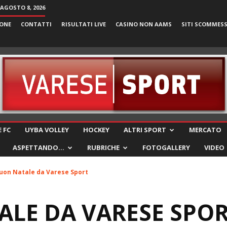
AGOSTO 8, 2026
ONE
CONTATTI
RISULTATI LIVE
CASINO NON AAMS
SITI SCOMMES
VareseSport
 FC
UYBA VOLLEY
HOCKEY
ALTRI SPORT
MERCATO
ASPETTANDO…
RUBRICHE
FOTOGALLERY
VIDEO
uon Natale da Varese Sport
LE DA VARESE SPO