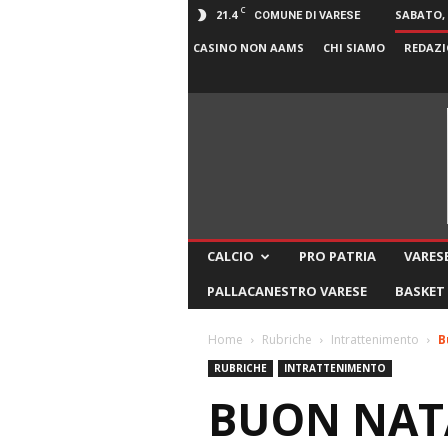
C
21.4
SABATO, 
COMUNE DI VARESE
CASINO NON AAMS
CHI SIAMO
REDAZI
CALCIO
PRO PATRIA
VARESE
PALLACANESTRO VARESE
BASKET
Home
Rubriche
Intrattenimento
B
RUBRICHE
INTRATTENIMENTO
BUON NATA