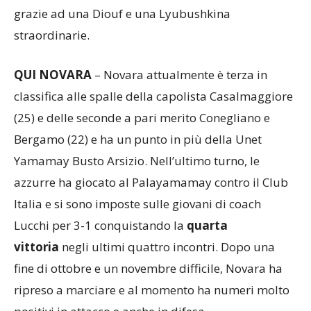
hanno gioito risale al 2-3 del
18 gennaio 2015
grazie ad una Diouf e una Lyubushkina
straordinarie.
QUI NOVARA
– Novara attualmente è terza in
classifica alle spalle della capolista Casalmaggiore
(25) e delle seconde a pari merito Conegliano e
Bergamo (22) e ha un punto in più della Unet
Yamamay Busto Arsizio. Nell’ultimo turno, le
azzurre ha giocato al Palayamamay contro il Club
Italia e si sono imposte sulle giovani di coach
Lucchi per 3-1 conquistando la
quarta
vittoria
negli ultimi quattro incontri. Dopo una
fine di ottobre e un novembre difficile, Novara ha
ripreso a marciare e al momento ha numeri molto