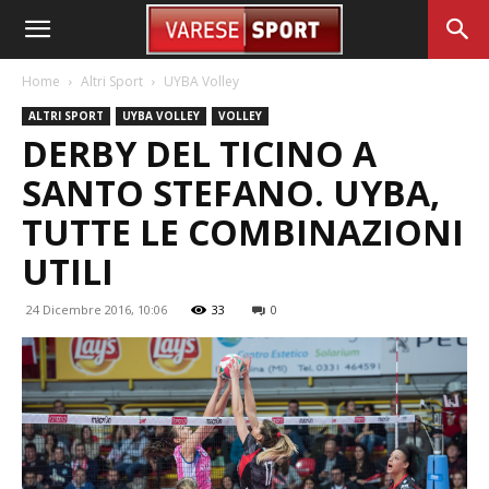
Home
Altri Sport
UYBA Volley
ALTRI SPORT
UYBA VOLLEY
VOLLEY
DERBY DEL TICINO A
SANTO STEFANO. UYBA,
TUTTE LE COMBINAZIONI
UTILI
24 Dicembre 2016, 10:06
33
0