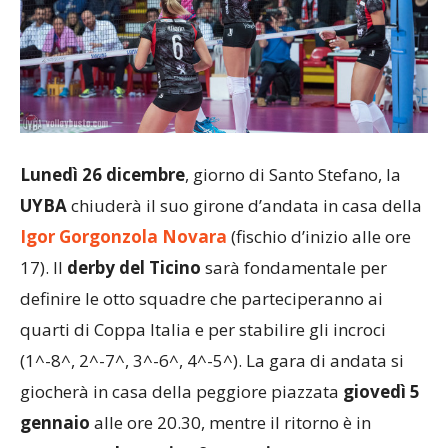
Lunedì 26 dicembre
, giorno di Santo Stefano, la
UYBA
chiuderà il suo girone d’andata in casa della
Igor Gorgonzola Novara
(fischio d’inizio alle ore
17). Il
derby del Ticino
sarà fondamentale per
definire le otto squadre che parteciperanno ai
quarti di Coppa Italia e per stabilire gli incroci
(1^-8^, 2^-7^, 3^-6^, 4^-5^). La gara di andata si
giocherà in casa della peggiore piazzata
giovedì 5
gennaio
alle ore 20.30, mentre il ritorno è in