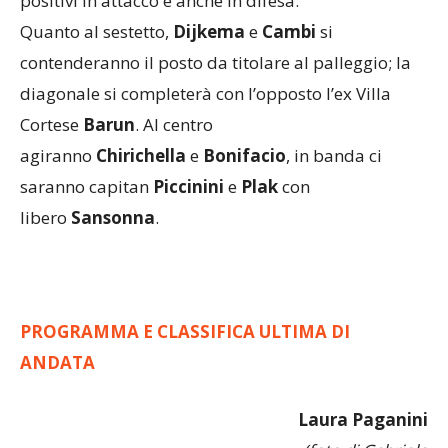
positivi in attacco e anche in difesa.
Quanto al sestetto,
Dijkema
e
Cambi
si
contenderanno il posto da titolare al palleggio; la
diagonale si completerà con l’opposto l’ex Villa
Cortese
Barun
. Al centro
agiranno
Chirichella
e
Bonifacio
, in banda ci
saranno capitan
Piccinini
e
Plak
con
libero
Sansonna
.
PROGRAMMA E CLASSIFICA ULTIMA DI
ANDATA
Laura Paganini