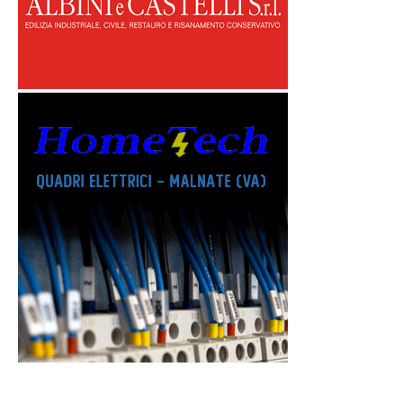
Errore, nessun ID gruppo impostato! Controlla la tua