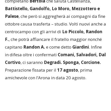
completano
Bertola
che saluta Castellanza,
Battistello, Gandolfo, Lo Moro, Mezzottero e
Palese
, che però si aggregherà ai compagni da fine
ottobre causa trasferta – studio. Volti nuovi anche a
centrocampo con gli arrivi di
Lo Piccolo, Randon
F.
, che potrà affiancare il fratello maggior nonché
capitano
Randon A.
e come detto
Giardini
. Infine
in difesa oltre i confermati
Comani, Salvadori, Dal
Cortivo
, ci saranno
Degradi. Sponga, Corcione.
Preparazione fissata per il
17 agosto
, prima
amichevole con l’Arona in data 20 agosto.
BREBBIA
– Il mercato dell’ambiziosa