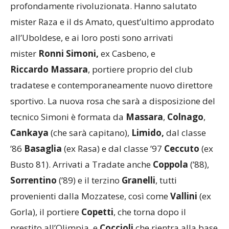
mister Raza e il ds Amato, quest’ultimo approdato
all’Uboldese, e ai loro posti sono arrivati
mister
Ronni Simoni,
ex Casbeno, e
Riccardo Massara
, portiere proprio del club
tradatese e contemporaneamente nuovo direttore
sportivo. La nuova rosa che sarà a disposizione del
tecnico Simoni è formata da
Massara
,
Colnago
,
Cankaya
(che sarà capitano),
Limido,
dal classe
’86
Basaglia
(ex Rasa) e dal classe ’97
Ceccuto
(ex
Busto 81). Arrivati a Tradate anche
Coppola
(’88),
Sorrentino
(’89) e il terzino
Granelli
, tutti
provenienti dalla Mozzatese, così come
Vallini
(ex
Gorla), il portiere
Copetti
, che torna dopo il
prestito all’Olimpia, e
Coccioli
che rientra alla base