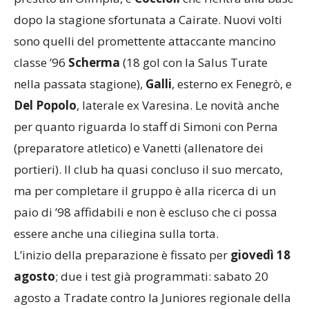
dopo la stagione sfortunata a Cairate. Nuovi volti
sono quelli del promettente attaccante mancino
classe ’96
Scherma
(18 gol con la Salus Turate
nella passata stagione),
Galli
, esterno ex Fenegrò, e
Del Popolo
, laterale ex Varesina. Le novità anche
per quanto riguarda lo staff di Simoni con Perna
(preparatore atletico) e Vanetti (allenatore dei
portieri). Il club ha quasi concluso il suo mercato,
ma per completare il gruppo è alla ricerca di un
paio di ’98 affidabili e non è escluso che ci possa
essere anche una ciliegina sulla torta.
L’inizio della preparazione è fissato per
giovedì 18
agosto
; due i test già programmati: sabato 20
agosto a Tradate contro la Juniores regionale della
Belfortese e domenica 21 agosto a Cuasso al Monte