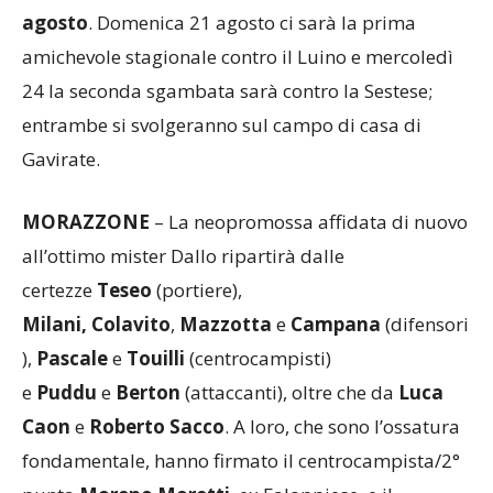
agosto
. Domenica 21 agosto ci sarà la prima
amichevole stagionale contro il Luino e mercoledì
24 la seconda sgambata sarà contro la Sestese;
entrambe si svolgeranno sul campo di casa di
Gavirate.
MORAZZONE
– La neopromossa affidata di nuovo
all’ottimo mister Dallo ripartirà dalle
certezze
Teseo
(portiere),
Milani,
Colavito
,
Mazzotta
e
Campana
(difensori
),
Pascale
e
Touilli
(centrocampisti)
e
Puddu
e
Berton
(attaccanti), oltre che da
Luca
Caon
e
Roberto Sacco
. A loro, che sono l’ossatura
fondamentale, hanno firmato il centrocampista/2°
punta
Moreno Moretti
, ex Faloppiese, e il