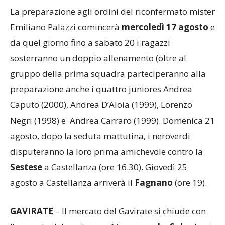
La preparazione agli ordini del riconfermato mister
Emiliano Palazzi comincerà
mercoledì 17 agosto
e
da quel giorno fino a sabato 20 i ragazzi
sosterranno un doppio allenamento (oltre al
gruppo della prima squadra parteciperanno alla
preparazione anche i quattro juniores Andrea
Caputo (2000), Andrea D’Aloia (1999), Lorenzo
Negri (1998) e Andrea Carraro (1999). Domenica 21
agosto, dopo la seduta mattutina, i neroverdi
disputeranno la loro prima amichevole contro la
Sestese
a Castellanza (ore 16.30). Giovedì 25
agosto a Castellanza arriverà il
Fagnano
(ore 19).
GAVIRATE
– Il mercato del Gavirate si chiude con
l’approdo del portiere ex Morazzone
La Sala
che si