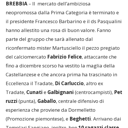
neopromossa dalla Prima Categoria è terminato e
il presidente Francesco Barbarino e il ds Pasqualini
hanno allestito una rosa di buon valore. Fanno
parte del gruppo che sarà allenato dal
riconfermato mister Martusciello il pezzo pregiato
del calciomercato
Fabrizio Felice
, attaccante che
fino a dicembre scorso ha vestito la maglia della
Castellanzese e che ancora prima ha trascinato in
Eccellenza il Tradate,
Di Carluccio
, altro ex
Tradate,
Cunati
e
Galbignani
(centrocampisti),
Pet
ruzzi
(punta),
Gaballo
, centrale difensivo di
esperienza che proviene da Dormelletto
(Promozione piemontese), e
Beghetti
. Arrivano dai
Templari Sangiano, inoltre, ben
10 ragazzi classe