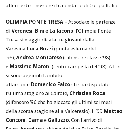
attende di conoscere il calendario di Coppa Italia.
OLIMPIA PONTE TRESA
– Assodate le partenze
di
Veronesi
,
Bini
e
La Iacona
, l’Olimpia Ponte
Tresa si è aggiudicata tre giovani dalla
Varesina
Luca Buzzi
(punta esterna del
’96),
Andrea Montarese
(difensore classe ’98)
e
Massimo Maroni
(centrocampista del ’98). A loro
si sono aggiunti l’ambito
attaccante
Domenico Falco
che ha disputato
l’ultima stagione al Cairate,
Christian Roca
(difensore ’96 che ha giocato gli ultimi sei mesi
della scorsa stagione alla Valceresio), il ’99
Matteo
Conconi
,
Dama
e
Galluzzo
. Con l’arrivo di
Falco,
Angelucci
, chiuso dal duo Falco-Borella, ha