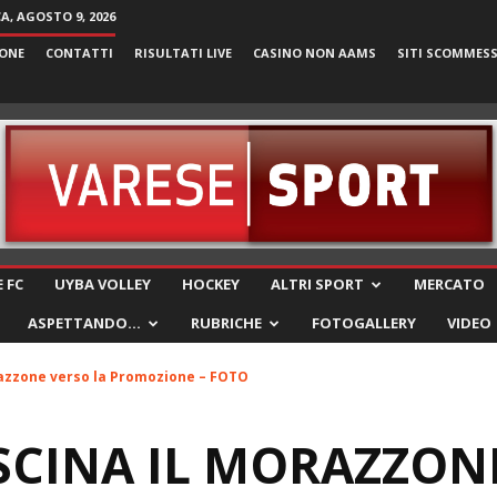
, AGOSTO 9, 2026
ONE
CONTATTI
RISULTATI LIVE
CASINO NON AAMS
SITI SCOMMES
VareseSport
 FC
UYBA VOLLEY
HOCKEY
ALTRI SPORT
MERCATO
ASPETTANDO…
RUBRICHE
FOTOGALLERY
VIDEO
razzone verso la Promozione – FOTO
CINA IL MORAZZONE