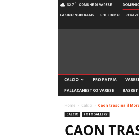
C
32.7
DOMENICA
COMUNE DI VARESE
CASINO NON AAMS
CHI SIAMO
REDAZI
CALCIO
PRO PATRIA
VARESE
PALLACANESTRO VARESE
BASKET
Home
Calcio
Caon trascina il Mo
CALCIO
FOTOGALLERY
CAON TRAS