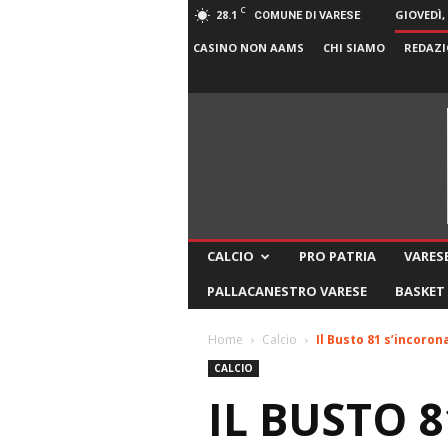
C
28.1
GIOVEDÌ,
COMUNE DI VARESE
CASINO NON AAMS
CHI SIAMO
REDAZI
CALCIO
PRO PATRIA
VARESE
PALLACANESTRO VARESE
BASKET
Home
Calcio
Il Busto 81 s’incoron
CALCIO
IL BUSTO 