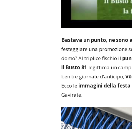
Bastava un punto, ne sono ar
festeggiare una promozione s
domo? Al triplice fischio il
pun
il Busto 81
legittima un campio
ben tre giornate d’anticipo,
vo
Ecco le
immagini della festa
Gavirate.