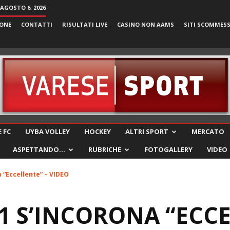
 AGOSTO 6, 2026
ONE
CONTATTI
RISULTATI LIVE
CASINO NON AAMS
SITI SCOMMES
VareseSport
 FC
UYBA VOLLEY
HOCKEY
ALTRI SPORT
MERCATO
ASPETTANDO…
RUBRICHE
FOTOGALLERY
VIDEO
a “Eccellente” – VIDEO
81 S’INCORONA “ECCE