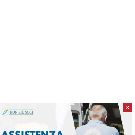
X
ICI