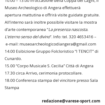
turismo@comune.angera.it – www.angera.it
10.00 – 13.00 In occasione della Coppa dei Laghi, il
Museo Archeologico di Angera effettuerà
apertura mattutina e offrirà visite guidate gratuite.
All’interno sarà inoltre possibile visitare la mostra
d’arte contemporanea “
La presenza nascosta.
L’eterno senso del divino
”. Info: tel. 320 4653416 –
e-mail: museoarcheologicodiangera@gmail.com
14.00 Esibizione Gruppo Folcloristico “I TENCIT” di
Cunardo.
15.00 “Corpo Musicale S. Cecilia” Città di Angera
17.30 circa Arrivo, cerimonia protocollare.
18.00 Conferenza stampa del vincitore presso Sala
Stampa