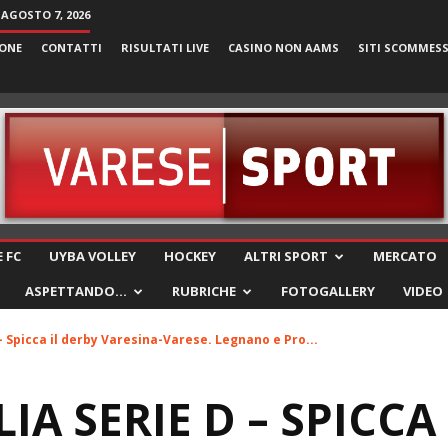
 AGOSTO 7, 2026
ONE
CONTATTI
RISULTATI LIVE
CASINO NON AAMS
SITI SCOMMES
VareseSport
 FC
UYBA VOLLEY
HOCKEY
ALTRI SPORT
MERCATO
ASPETTANDO…
RUBRICHE
FOTOGALLERY
VIDEO
– Spicca il derby Varesina-Varese. Legnano e Pro...
IA SERIE D – SPICCA