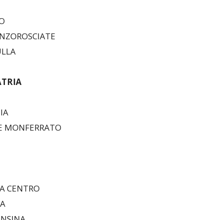
IO
ANZOROSCIATE
ULLA
ATRIA
IA
LE MONFERRATO
NA CENTRO
RA
ONSINA