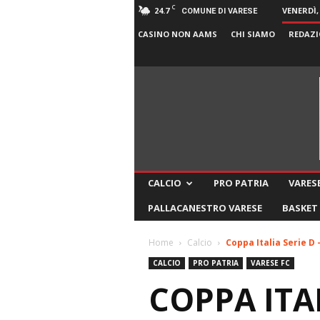
C
24.7
VENERDÌ,
COMUNE DI VARESE
CASINO NON AAMS
CHI SIAMO
REDAZI
CALCIO
PRO PATRIA
VARESE
PALLACANESTRO VARESE
BASKET
Home
Calcio
Coppa Italia Serie D 
CALCIO
PRO PATRIA
VARESE FC
COPPA ITAL