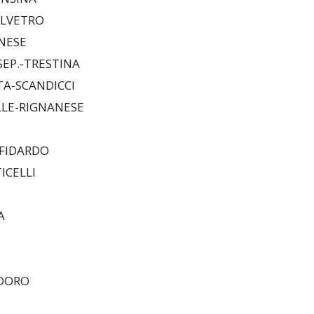
ELVETRO
ANESE
SEP.-TRESTINA
TA-SCANDICCI
LLE-RIGNANESE
LFIDARDO
ICELLI
A
ODORO