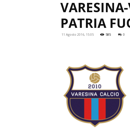
VARESINA-
PATRIA FU
11 Agosto 2016, 15:05
585
0