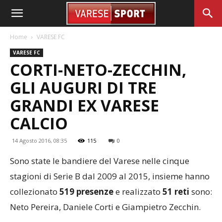
Home
VARESE FC
VARESE FC
CORTI-NETO-ZECCHIN,
GLI AUGURI DI TRE
GRANDI EX VARESE
CALCIO
14 Agosto 2016, 08:35
115
0
Sono state le bandiere del Varese nelle cinque
stagioni di Serie B dal 2009 al 2015, insieme hanno
collezionato
519 presenze
e realizzato
51 reti
sono:
Neto Pereira, Daniele Corti e Giampietro Zecchin.