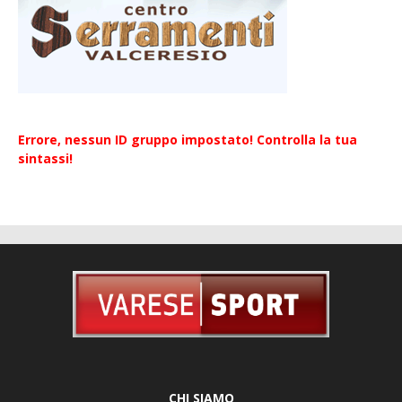
Errore, nessun ID gruppo impostato! Controlla la tua
sintassi!
CHI SIAMO