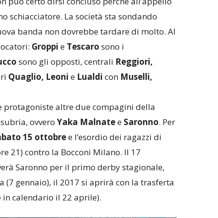
on può certo dirsi concluso perchè all’appello
 schiacciatore. La società sta sondando
nuova banda non dovrebbe tardare di molto. Al
ocatori:
Groppi
e
Tescaro
sono i
ucco
sono gli opposti, centrali
Reggiori,
ri
Quaglio, Leoni
e
Lualdi
con
Muselli,
e protagoniste altre due compagini della
Insubria, ovvero
Yaka Malnate
e
Saronno
. Per
abato 15 ottobre
e l’esordio dei ragazzi di
re 21) contro la Bocconi Milano. Il 17
verà Saronno per il primo derby stagionale,
(7 gennaio), il 2017 si aprirà con la trasferta
 in calendario il 22 aprile).