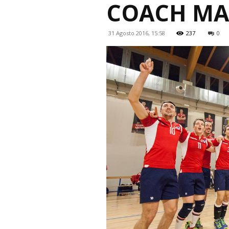
COACH MA
31 Agosto 2016, 15:58
237
0