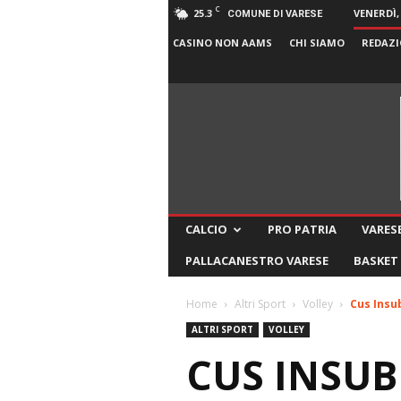
C
25.3
VENERDÌ,
COMUNE DI VARESE
CASINO NON AAMS
CHI SIAMO
REDAZI
CALCIO
PRO PATRIA
VARESE
PALLACANESTRO VARESE
BASKET
Home
Altri Sport
Volley
Cus Insu
ALTRI SPORT
VOLLEY
CUS INSUB