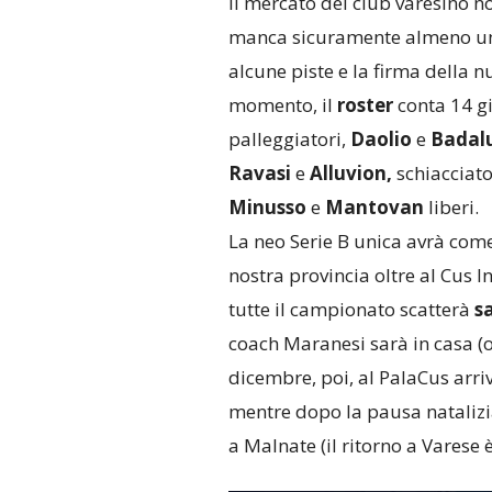
Il mercato del club varesino n
manca sicuramente almeno uno
alcune piste e la firma della 
momento, il
roster
conta 14 gi
palleggiatori,
Daolio
e
Badal
Ravasi
e
Alluvion,
schiacciato
Minusso
e
Mantovan
liberi.
La neo Serie B unica avrà com
nostra provincia oltre al Cus 
tutte il campionato scatterà
s
coach Maranesi sarà in casa (o
dicembre, poi, al PalaCus arri
mentre dopo la pausa natalizia 
a Malnate (il ritorno a Varese è