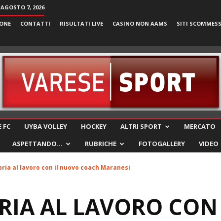
 AGOSTO 7, 2026
ONE
CONTATTI
RISULTATI LIVE
CASINO NON AAMS
SITI SCOMMES
VareseSport
 FC
UYBA VOLLEY
HOCKEY
ALTRI SPORT
MERCATO
ASPETTANDO…
RUBRICHE
FOTOGALLERY
VIDEO
bria al lavoro con il nuovo coach Maranesi
RIA AL LAVORO CON