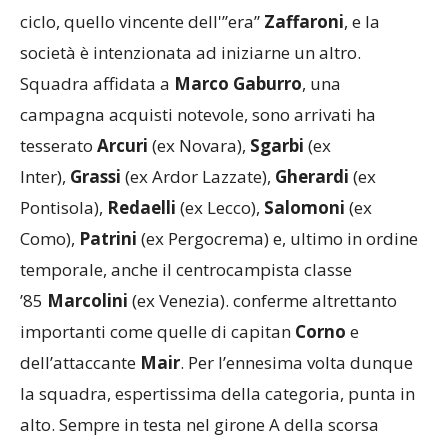
Legnano
neopromosso.
CARONNESE
– A Caronno Pertusella è finito un
ciclo, quello vincente dell'”era”
Zaffaroni
, e la
società è intenzionata ad iniziarne un altro.
Squadra affidata a
Marco Gaburro
, una
campagna acquisti notevole, sono arrivati ha
tesserato
Arcuri
(ex Novara),
Sgarbi
(ex
Inter),
Grassi
(ex Ardor Lazzate),
Gherardi
(ex
Pontisola),
Redaelli
(ex Lecco),
Salomoni
(ex
Como),
Patrini
(ex Pergocrema) e, ultimo in ordine
temporale, anche il centrocampista classe
’85
Marcolini
(ex Venezia). conferme altrettanto
importanti come quelle di capitan
Corno
e
dell’attaccante
Mair
. Per l’ennesima volta dunque