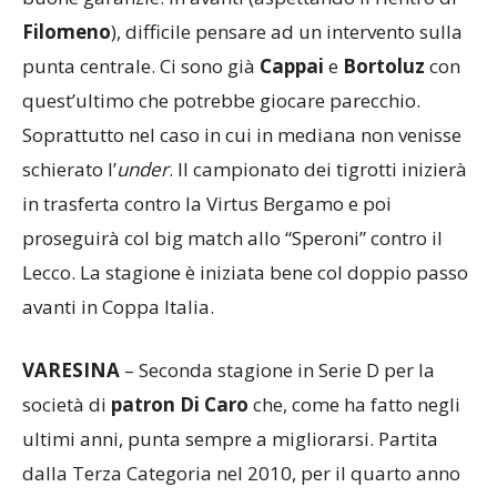
tesseramento di
Santic
e
Andreasson
), la
consistenza di
De Vincenzi
fornisce (in prospettiva)
buone garanzie. In avanti (aspettando il rientro di
Filomeno
), difficile pensare ad un intervento sulla
punta centrale. Ci sono già
Cappai
e
Bortoluz
con
quest’ultimo che potrebbe giocare parecchio.
Soprattutto nel caso in cui in mediana non venisse
schierato l’
under
. Il campionato dei tigrotti inizierà
in trasferta contro la Virtus Bergamo e poi
proseguirà col big match allo “Speroni” contro il
Lecco. La stagione è iniziata bene col doppio passo
avanti in Coppa Italia.
VARESINA
– Seconda stagione in Serie D per la
società di
patron Di Caro
che, come ha fatto negli