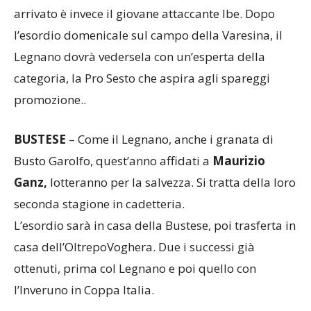
in Serie D. Numerose conferme, tra cui quelle del
portiere
Houehou
, dell’esperto
Salvigni
, di capitan
Rovrena
e degli attaccanti
Ceci
e
Laraia
; l’ultimo
arrivato è invece il giovane attaccante Ibe. Dopo
l’esordio domenicale sul campo della Varesina, il
Legnano dovrà vedersela con un’esperta della
categoria, la Pro Sesto che aspira agli spareggi
promozione..
BUSTESE
– Come il Legnano, anche i granata di
Busto Garolfo, quest’anno affidati a
Maurizio
Ganz,
lotteranno per la salvezza. Si tratta della loro
seconda stagione in cadetteria.
L’esordio sarà in casa della Bustese, poi trasferta in
casa dell’OltrepoVoghera. Due i successi già