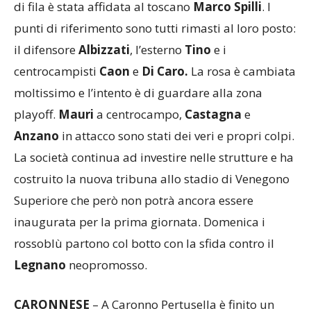
ultimi anni, punta sempre a migliorarsi. Partita
dalla Terza Categoria nel 2010, per il quarto anno
di fila è stata affidata al toscano
Marco Spilli
. I
punti di riferimento sono tutti rimasti al loro posto:
il difensore
Albizzati
, l’esterno
Tino
e i
centrocampisti
Caon
e
Di Caro.
La rosa è cambiata
moltissimo e l’intento è di guardare alla zona
playoff.
Mauri
a centrocampo,
Castagna
e
Anzano
in attacco sono stati dei veri e propri colpi.
La società continua ad investire nelle strutture e ha
costruito la nuova tribuna allo stadio di Venegono
Superiore che però non potrà ancora essere
inaugurata per la prima giornata. Domenica i
rossoblù partono col botto con la sfida contro il