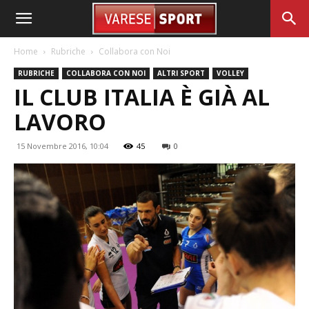
Home
Rubriche
Collabora con Noi
RUBRICHE
COLLABORA CON NOI
ALTRI SPORT
VOLLEY
IL CLUB ITALIA È GIÀ AL
LAVORO
15 Novembre 2016, 10:04
45
0