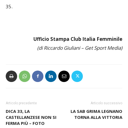
12. Club Italia: battute vincenti 2, battute sbagliate
8, attacco 34%, ricezione 47%-26%, muri 2, errori
35.
Ufficio Stampa Club Italia Femminile
(di Riccardo Giuliani – Get Sport Media)
Articolo precedente
Articolo successivo
DICA 33, LA
LA SAB GRIMA LEGNANO