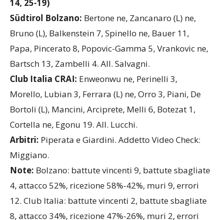
Südtirol Bolzano-Club Italia CRAI 3-0 (25-17, 25-
14, 25-19)
Südtirol Bolzano:
Bertone ne, Zancanaro (L) ne,
Bruno (L), Balkenstein 7, Spinello ne, Bauer 11,
Papa, Pincerato 8, Popovic-Gamma 5, Vrankovic ne,
Bartsch 13, Zambelli 4. All. Salvagni.
Club
Italia
CRAI
:
Enweonwu ne, Perinelli 3,
Morello, Lubian 3, Ferrara (L) ne, Orro 3, Piani, De
Bortoli (L), Mancini, Arciprete, Melli 6, Botezat 1,
Cortella ne, Egonu 19. All. Lucchi.
Arbitri:
Piperata e Giardini. Addetto Video Check:
Miggiano.
Note:
Bolzano: battute vincenti 9, battute sbagliate
4, attacco 52%, ricezione 58%-42%, muri 9, errori