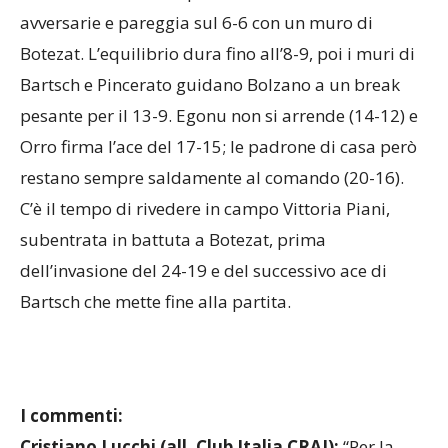
prende subito un piccolo vantaggio (4-2), ma
stavolta il Club Italia prova a restare incollato alle
avversarie e pareggia sul 6-6 con un muro di
Botezat. L’equilibrio dura fino all’8-9, poi i muri di
Bartsch e Pincerato guidano Bolzano a un break
pesante per il 13-9. Egonu non si arrende (14-12) e
Orro firma l’ace del 17-15; le padrone di casa però
restano sempre saldamente al comando (20-16).
C’è il tempo di rivedere in campo Vittoria Piani,
subentrata in battuta a Botezat, prima
dell’invasione del 24-19 e del successivo ace di
Bartsch che mette fine alla partita.