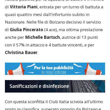
ma penalizzata da 6 errori e 2 murate. L’unica
notizia positiva per la squadra di Lucchi è il rientro
di
Vittoria Piani
, entrata per un turno di battuta a
quasi quattro mesi dall’infortunio subito in
Nazionale. Nelle file di Bolzano decisivo il servizio
di
Giulia Pincerato
(4 ace), ma ottima prestazione
anche per
Michelle Bartsch
, autrice di 13 punti
con il 57% in attacco e 4 battute vincenti, e per
Christina Bauer
.