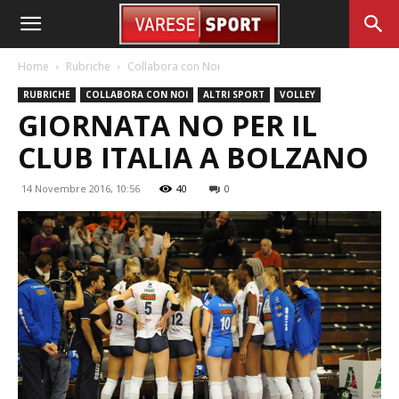
Home
Rubriche
Collabora con Noi
RUBRICHE
COLLABORA CON NOI
ALTRI SPORT
VOLLEY
GIORNATA NO PER IL
CLUB ITALIA A BOLZANO
14 Novembre 2016, 10:56
40
0