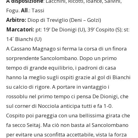
A disposizione
: Lacchini, Ricotti, Ioance, Salvini,
Fogu.
All
.: Tassi
Arbitro:
Diop di Treviglio (Deni – Golzi)
Marcatori:
pt:
19’ De Dionigi (U), 39’ Cospito (S); st:
14´ Bianchi (U)
A Cassano Magnago si ferma la corsa di un finora
sorprendente Sancolombano. Dopo un primo
tempo di grande equilibrio, i padroni di casa
hanno la meglio sugli ospiti grazie al gol di Bianchi
su calcio di rigore. A portare in vantaggio i
rossoblu nel primo tempo ci pensa De Dionigi, che
sul corner di Nocciola anticipa tutti e fa 1-0.
Cospito poi pareggia con una bellissima girata che
fa secco Seitaj. Ma ciò non basta al Sancolombano
per evitare una sconfitta accettabile, vista la forza