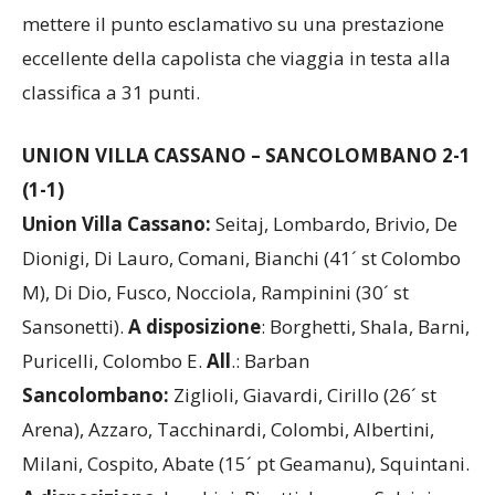
mettere il punto esclamativo su una prestazione
eccellente della capolista che viaggia in testa alla
classifica a 31 punti.
UNION VILLA CASSANO – SANCOLOMBANO 2-1
(1-1)
Union Villa Cassano:
Seitaj, Lombardo, Brivio, De
Dionigi, Di Lauro, Comani, Bianchi (41´ st Colombo
M), Di Dio, Fusco, Nocciola, Rampinini (30´ st
Sansonetti).
A disposizione
: Borghetti, Shala, Barni,
Puricelli, Colombo E.
All
.: Barban
Sancolombano:
Ziglioli, Giavardi, Cirillo (26´ st
Arena), Azzaro, Tacchinardi, Colombi, Albertini,
Milani, Cospito, Abate (15´ pt Geamanu), Squintani.