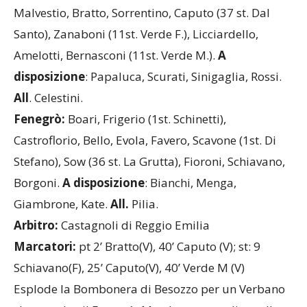
Malvestio, Bratto, Sorrentino, Caputo (37 st. Dal
Santo), Zanaboni (11st. Verde F.), Licciardello,
Amelotti, Bernasconi (11st. Verde M.).
A
disposizione
: Papaluca, Scurati, Sinigaglia, Rossi.
All
. Celestini.
Fenegrò:
Boari, Frigerio (1st. Schinetti),
Castroflorio, Bello, Evola, Favero, Scavone (1st. Di
Stefano), Sow (36 st. La Grutta), Fioroni, Schiavano,
Borgoni.
A disposizione
: Bianchi, Menga,
Giambrone, Kate.
All.
Pilia.
Arbitro:
Castagnoli di Reggio Emilia
Marcatori:
pt 2’ Bratto(V), 40’ Caputo (V); st: 9
Schiavano(F), 25’ Caputo(V), 40’ Verde M (V)
Esplode la Bombonera di Besozzo per un Verbano