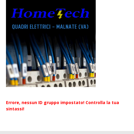
Errore, nessun ID gruppo impostato! Controlla la tua
sintassi!