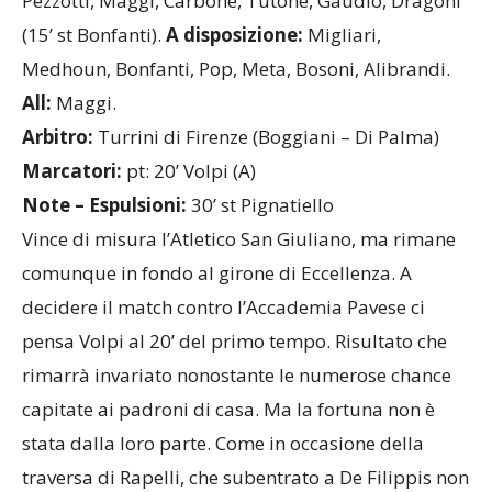
Pezzotti, Maggi, Carbone, Tutone, Gaudio, Dragoni
(15’ st Bonfanti).
A disposizione:
Migliari,
Medhoun, Bonfanti, Pop, Meta, Bosoni, Alibrandi.
All:
Maggi.
Arbitro:
Turrini di Firenze (Boggiani – Di Palma)
Marcatori:
pt:
20’ Volpi (A)
Note – Espulsioni:
30’ st Pignatiello
Vince di misura l’Atletico San Giuliano, ma rimane
comunque in fondo al girone di Eccellenza. A
decidere il match contro l’Accademia Pavese ci
pensa Volpi al 20’ del primo tempo. Risultato che
rimarrà invariato nonostante le numerose chance
capitate ai padroni di casa. Ma la fortuna non è
stata dalla loro parte. Come in occasione della
traversa di Rapelli, che subentrato a De Filippis non