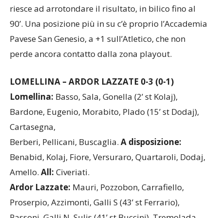
riesce ad arrotondare il risultato, in bilico fino al
90’. Una posizione più in su c’è proprio l’Accademia
Pavese San Genesio, a +1 sull’Atletico, che non
perde ancora contatto dalla zona playout.
LOMELLINA – ARDOR LAZZATE 0-3 (0-1)
Lomellina:
Basso, Sala, Gonella (2’ st Kolaj),
Bardone, Eugenio, Morabito, Plado (15’ st Dodaj),
Cartasegna,
Berberi, Pellicani, Buscaglia.
A disposizione:
Benabid, Kolaj, Fiore, Versuraro, Quartaroli, Dodaj,
Amello.
All:
Civeriati.
Ardor Lazzate:
Mauri, Pozzobon, Carrafiello,
Proserpio, Azzimonti, Galli S (43’ st Ferrario),
Passoni, Galli N, Sulis (41’ st Buccini), Tremolada,