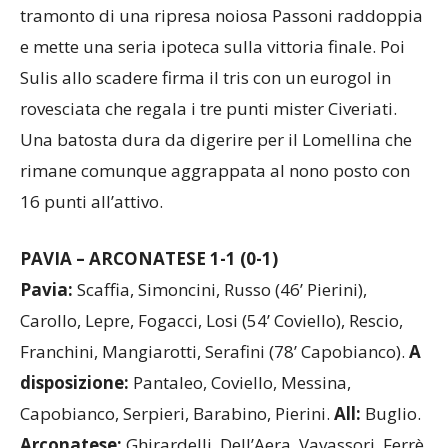
tramonto di una ripresa noiosa Passoni raddoppia
e mette una seria ipoteca sulla vittoria finale. Poi
Sulis allo scadere firma il tris con un eurogol in
rovesciata che regala i tre punti mister Civeriati.
Una batosta dura da digerire per il Lomellina che
rimane comunque aggrappata al nono posto con
16 punti all’attivo.
PAVIA – ARCONATESE 1-1 (0-1)
Pavia:
Scaffia, Simoncini, Russo (46’ Pierini),
Carollo, Lepre, Fogacci, Losi (54’ Coviello), Rescio,
Franchini, Mangiarotti, Serafini (78’ Capobianco).
A
disposizione:
Pantaleo, Coviello, Messina,
Capobianco, Serpieri, Barabino, Pierini.
All:
Buglio.
Arconatese:
Ghirardelli, Dell’Aera, Vavassori, Ferrè,