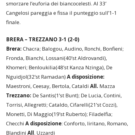
smorzare l’euforia dei biancocelesti. Al 33’
Cangelosi pareggia e fissa il punteggio sull’1-1
finale.
BRERA – TREZZANO 3-1 (2-0)
Brera:
Chacra; Balogou, Audino, Ronchi, Bonfieni;
Fronda, Bianchi, Lossani(40’st Aldrovandi),
Khomeri; Benloukilia(48’st Kanza Nzinga), De
Nguidjol(32’st Ramadan)
A disposizione:
Maestroni, Ceesay, Bertola, Cataldi
All.
Mazza
Trezzano:
De Santis(1’st Bunt); De Lucia, Contini,
Torrisi, Allegretti; Cataldo, Cifarelli(21’st Cozzi),
Monetti, Di Maggio(19’st Ruberto); Filadelfia;
Checchi
A disposizione
: Conforto, Iiritano, Romano,
Blandini
All
. Uzzardi