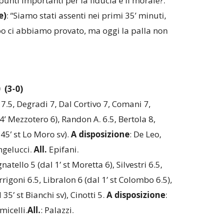
punti importanti per la fiducia e il morale?.
e)
: “Siamo stati assenti nei primi 35’ minuti,
opo ci abbiamo provato, ma oggi la palla non
 (3-0)
 7.5, Degradi 7, Dal Cortivo 7, Comani 7,
4’ Mezzotero 6), Randon A. 6.5, Bertola 8,
45’ st Lo Moro sv).
A disposizione
: De Leo,
ngelucci.
All.
Epifani.
gnatello 5 (dal 1’ st Moretta 6), Silvestri 6.5,
rrigoni 6.5, Libralon 6 (dal 1’ st Colombo 6.5),
5’ st Bianchi sv), Cinotti 5.
A disposizione
:
micelli.
All.
: Palazzi.