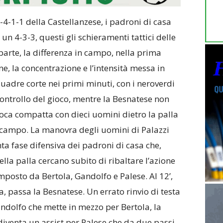
-4-1-1 della Castellanzese, i padroni di casa
un 4-3-3, questi gli schieramenti tattici delle
parte, la differenza in campo, nella prima
ne, la concentrazione e l’intensità messa in
adre corte nei primi minuti, con i neroverdi
controllo del gioco, mentre la Besnatese non
ioca compatta con dieci uomini dietro la palla
campo. La manovra degli uomini di Palazzi
enta fase difensiva dei padroni di casa che,
la palla cercano subito di ribaltare l’azione
mposto da Bertola, Gandolfo e Palese. Al 12’,
, passa la Besnatese. Un errato rinvio di testa
ndolfo che mette in mezzo per Bertola, la
iventa un assist per Palese che da due passi