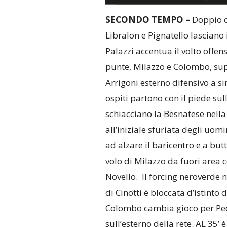
SECONDO TEMPO –
Doppio ca
Libralon e Pignatello lascian
Palazzi accentua il volto off
punte, Milazzo e Colombo, supp
Arrigoni esterno difensivo a si
ospiti partono con il piede sul
schiacciano la Besnatese nell
all’iniziale sfuriata degli uomi
ad alzare il baricentro e a butt
volo di Milazzo da fuori area co
Novello. Il forcing neroverde n
di Cinotti è bloccata d’istinto
Colombo cambia gioco per Ped
sull’esterno della rete. AL 35’ 