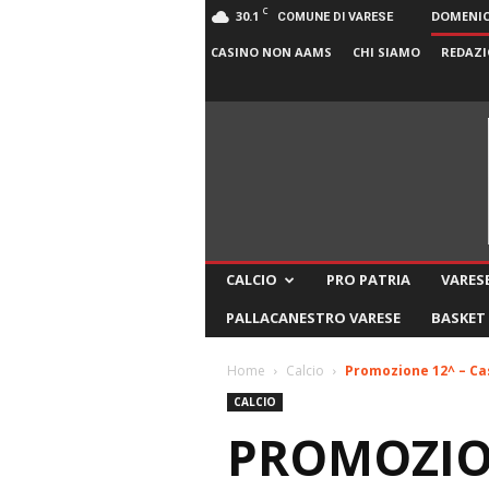
C
30.1
DOMENICA
COMUNE DI VARESE
CASINO NON AAMS
CHI SIAMO
REDAZI
CALCIO
PRO PATRIA
VARESE
PALLACANESTRO VARESE
BASKET
Home
Calcio
Promozione 12^ – Cas
CALCIO
PROMOZION