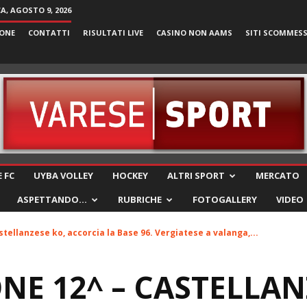
, AGOSTO 9, 2026
ONE
CONTATTI
RISULTATI LIVE
CASINO NON AAMS
SITI SCOMMES
VareseSport
 FC
UYBA VOLLEY
HOCKEY
ALTRI SPORT
MERCATO
ASPETTANDO…
RUBRICHE
FOTOGALLERY
VIDEO
tellanzese ko, accorcia la Base 96. Vergiatese a valanga,...
E 12^ – CASTELLAN