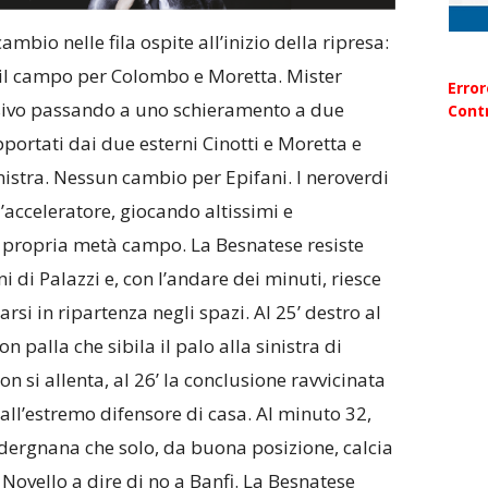
mbio nelle fila ospite all’inizio della ripresa:
o il campo per Colombo e Moretta. Mister
Erro
ensivo passando a uno schieramento a due
Contr
ortati dai due esterni Cinotti e Moretta e
nistra. Nessun cambio per Epifani. I neroverdi
l’acceleratore, giocando altissimi e
a propria metà campo. La Besnatese resiste
ni di Palazzi e, con l’andare dei minuti, riesce
arsi in ripartenza negli spazi. Al 25’ destro al
n palla che sibila il palo alla sinistra di
on si allenta, al 26’ la conclusione ravvicinata
 dall’estremo difensore di casa. Al minuto 32,
ergnana che solo, da buona posizione, calcia
è Novello a dire di no a Banfi. La Besnatese