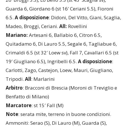
Mantegazza 6.5, Serao 5, Gibelli 6, Nalesso 5.5 (st
26′ Broggi 5.5), Lo Bello 5.5 (st 45′ Scaglia sv),
Guarda 6, Giordano 6 (st 16′ Ceriani 5.5), Fioroni
6.5.
A disposizione
: Didoni, Del Vitto, Giani, Scaglia,
Madeo, Broggi, Ceriani.
All:
Rovellini
Mariano:
Artesani 6, Ballabio 6, Citron 6.5,
Quitadamo 6, Di Lauro 5.5, Segale 6, Tagliabue 6,
Crimaldi 6.5 (st 32′ Loew sv), Fall 7, Cavallari 6.5 (st
19′ Giugliano 6.5), Ingribelli 6.5.
A disposizione
:
Carlotti, Zago, Castejon, Loew, Mauri, Giugliano,
Tripodi.
All
: Marlarini
Arbitro
: Bracconi di Brescia (Moroni di Treviglio e
Benfatto di Milano)
Marcatore
: st 15′ Fall (M)
Note
: serata mite, terreno in buone condizioni.