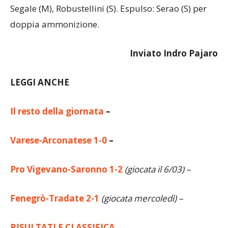
Ammoniti: Serao (S), Di Lauro (M), Guarda (S),
Segale (M), Robustellini (S). Espulso: Serao (S) per
doppia ammonizione.
Inviato Indro Pajaro
LEGGI ANCHE
Il resto della giornata
–
Varese-Arconatese 1-0
–
Pro Vigevano-Saronno 1-2
(giocata il 6/03) –
Fenegrò-Tradate 2-1
(giocata mercoledì) –