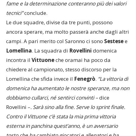
fame e la determinazione conteranno più dei valori
tecnici”
conclude.
Le due squadre, divise da tre punti, possono
ancora sperare, ma molto passerà anche dagli altri
campi. A pari merito col Saronno ci sono
Sestese
e
Lomellina
. La squadra di
Rovellini
domenica
incontra il
Vittuone
che oramai ha poco da
chiedere al campionato, stesso discorso per la
Lomellina che sfida invece il
Fenegrò
.
“La vittoria di
domenica ha aumentato le nostre speranze, ma non
dobbiamo cullarci, né sentirci convinti –
dice
Rovellini –
. Sarà sino alla fine. Serve lo sprint finale.
Contro il Vittuone c’è stata la mia prima vittoria
esterna in panchina quest’anno, è un avversario
tosto che ha cambiato giocatori e allenatori e ha