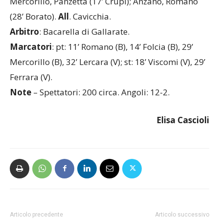
Mercorillo, Panzetta (17’ Crupi); Anzano, Romano
(28’ Borato).
All
. Cavicchia.
Arbitro
: Bacarella di Gallarate.
Marcatori
: pt: 11’ Romano (B), 14’ Folcia (B), 29’
Mercorillo (B), 32’ Lercara (V); st: 18’ Viscomi (V), 29’
Ferrara (V).
Note
– Spettatori: 200 circa. Angoli: 12-2.
Elisa Cascioli
Articolo precedente
Articolo successivo