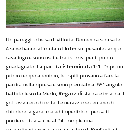
Un pareggio che sa di vittoria. Domenica scorsa le
Azalee hanno affrontato l’
Inter
sul pesante campo
casalingo e sono uscite tra i sorrisi per il punto
guadagnato.
La partita è terminata 1-1.
Dopo un
primo tempo anonimo, le ospiti provano a fare la
partita nella ripresa e sono premiate al 65′: angolo
battuto teso da Merlo,
Regazzoli
stacca e insacca il
gol rossonero di testa. Le nerazzurre cercano di
chiudere la gara, ma ad impedirlo ci pensa il
portiere di casa che al 74′ compie una
straordinaria
parata
sul gran tiro di Bonfantisni.