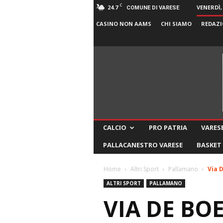
C
24.7
VENERDÌ,
COMUNE DI VARESE
CASINO NON AAMS
CHI SIAMO
REDAZI
CALCIO
PRO PATRIA
VARESE
PALLACANESTRO VARESE
BASKET
Home
Altri Sport
Pallamano
Via D
ALTRI SPORT
PALLAMANO
VIA DE BO