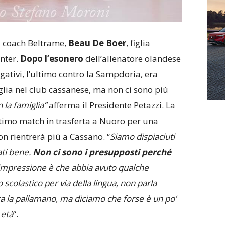
i coach Beltrame,
Beau De Boer
, figlia
Inter.
Dopo l’esonero
dell’allenatore olandese
egativi, l’ultimo contro la Sampdoria, era
glia nel club cassanese, ma non ci sono più
 la famiglia”
afferma il Presidente Petazzi. La
ltimo match in trasferta a Nuoro per una
n rientrerà più a Cassano. “
Siamo dispiaciuti
ati bene.
Non ci sono i presupposti perché
a impressione è che abbia avuto qualche
lo scolastico per via della lingua, non parla
era la pallamano, ma diciamo che forse è un po’
 età
“.