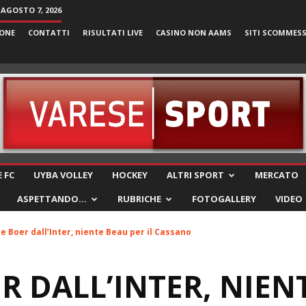
 AGOSTO 7, 2026
ONE
CONTATTI
RISULTATI LIVE
CASINO NON AAMS
SITI SCOMMES
VareseSport
 FC
UYBA VOLLEY
HOCKEY
ALTRI SPORT
MERCATO
ASPETTANDO…
RUBRICHE
FOTOGALLERY
VIDEO
e Boer dall’Inter, niente Beau per il Cassano
ER DALL’INTER, NIEN