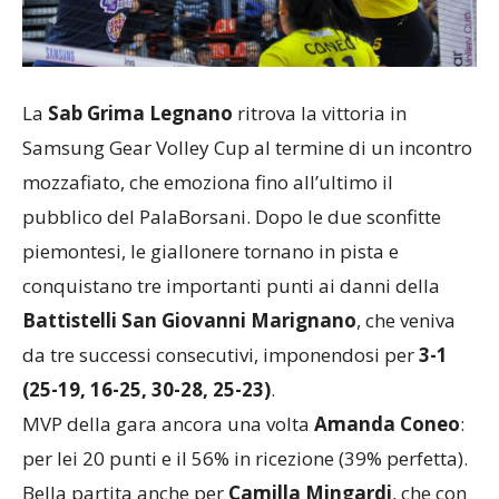
La
Sab Grima Legnano
ritrova la vittoria in
Samsung Gear Volley Cup al termine di un incontro
mozzafiato, che emoziona fino all’ultimo il
pubblico del PalaBorsani. Dopo le due sconfitte
piemontesi, le giallonere tornano in pista e
conquistano tre importanti punti ai danni della
Battistelli San Giovanni Marignano
, che veniva
da tre successi consecutivi, imponendosi per
3-1
(25-19, 16-25, 30-28, 25-23)
.
MVP della gara ancora una volta
Amanda Coneo
:
per lei 20 punti e il 56% in ricezione (39% perfetta).
Bella partita anche per
Camilla Mingardi
, che con