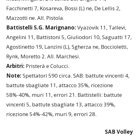
SAB Grima Legnano:
Figini ne, Paris (L), Furlan 4,
Muzi, Mingardi 21, Coneo 20, Grigolo 14,
Facchinetti 7, Kosareva, Bossi (L) ne, De Lellis 2,
Mazzotti ne. All. Pistola.
Battistelli S.G. Marignano:
Vyazovik 11, Tallevi,
Angelini 11, Battistoni 5, Giuliodori 10, Saguatti 17,
Agostinetto 19, Lanzini (L), Sgherza ne, Boccioletti,
Rynk, Moretto 2. All. Marchesi.
Arbitri:
Pristerà e Colucci.
Note:
Spettatori 590 circa. SAB: battute vincenti 4,
battute sbagliate 11, attacco 35%, ricezione
58%-40%, muri 11, errori 21. Battistelli: battute
vincenti 5, battute sbagliate 13, attacco 39%,
ricezione 54%-42%, muri 9, errori 28.