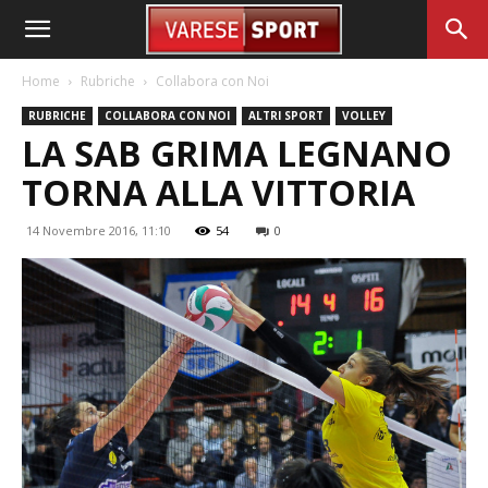
Home
Rubriche
Collabora con Noi
RUBRICHE
COLLABORA CON NOI
ALTRI SPORT
VOLLEY
LA SAB GRIMA LEGNANO
TORNA ALLA VITTORIA
14 Novembre 2016, 11:10
54
0