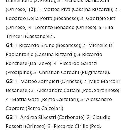
Daniel Iorio (S. Pietro); 5- Nicholas Mantovani
(Orinese).
(2)
: 1- Matteo Piva (Cassina Rizzardi); 2-
Edoardo Della Porta (Besanese); 3- Gabriele Sist
(Orinese); 4- Lorenzo Bonadeo (Orinese); 5- Elia
Trinceri (Cassano’92).
G4
: 1-Riccardo Bruno (Besanese); 2- Michelle Di
Paolantonio (Cassina Rizzardi); 3-Riccardo
Ronchese (Dal Zovo); 4- Riccardo Gaiazzi
(Prealpino); 5- Christian Cardani (Puginatese).
G5
: 1- Matteo Zampieri (Orinese); 2- Milo Marcolli
Besanese); 3- Alessandro Cattani (Ped. Saronnese);
4- Mattia Gatti (Remo Calzolari); 5- Alessandro
Capraro (Remo Calzolari).
G6
: 1- Andrea Silvestri (Carbonate); 2- Claudio
Rossetti (Orinese); 3- Riccardo Cirillo (Ped.