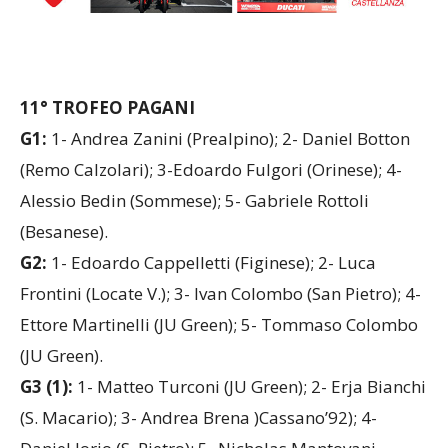
11° TROFEO PAGANI
G1:
1- Andrea Zanini (Prealpino); 2- Daniel Botton
(Remo Calzolari); 3-Edoardo Fulgori (Orinese); 4-
Alessio Bedin (Sommese); 5- Gabriele Rottoli
(Besanese).
G2:
1- Edoardo Cappelletti (Figinese); 2- Luca
Frontini (Locate V.); 3- Ivan Colombo (San Pietro); 4-
Ettore Martinelli (JU Green); 5- Tommaso Colombo
(JU Green).
G3 (1):
1- Matteo Turconi (JU Green); 2- Erja Bianchi
(S. Macario); 3- Andrea Brena )Cassano’92); 4-