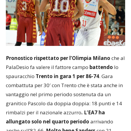
Pronostico rispettato per l’Olimpia Milano
che al
PalaDesio fa valere il fattore campo
battendo
lo
spauracchio
Trento in gara 1 per 86-74
. Gara
combattuta per 30′ con Trento che è stata anche in
vantaggio nel primo periodo sostenuta da un
granitico Pascolo da doppia doppia: 18 punti e 14
rimbalzi per il nazionale azzurro
. L’EA7 ha
allungato solo nel quarto periodo
arrivando
anche sull’82-66.
Molto bene Sanders
con 21