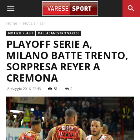
Home
Notizie Flash
NOTIZIE FLASH
PALLACANESTRO VARESE
PLAYOFF SERIE A,
MILANO BATTE TRENTO,
SORPRESA REYER A
CREMONA
8 Maggio 2016, 22:43
51
0