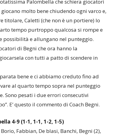
uotatissima Palombella che schiera giocatori
i giocano molto bene chiudendo ogni varco e,
 titolare, Caletti (che non è un portiere) lo
quarto tempo purtroppo qualcosa si rompe e
le possibilità e allungano nel punteggio.
iocatori di Begni che ora hanno la
ocarsela con tutti a patto di scendere in
parata bene e ci abbiamo creduto fino ad
ivare al quarto tempo sopra nel punteggio
e. Sono pesati i due errori consecutivi
po”. E’ questo il commento di Coach Begni.
a 4-9 (1-1, 1-1, 1-2, 1-5)
i, Borio, Fabbian, De blasi, Banchi, Begni (2),