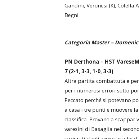
Gandini, Veronesi (K), Colella A
Begni
Categoria Master – Domenic
PN Derthona – HST VareseMi
7 (2-1, 3-3, 1-0, 3-3)
Altra partita combattuta e pe
per i numerosi errori sotto por
Peccato perché si potevano po
a casa i tre punti e muovere la
classifica. Provano a scappar v
varesini di Basaglia nel secon
superati dagli avversari che 