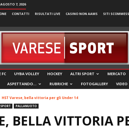
 AGOSTO 7, 2026
ONE
CONTATTI
RISULTATI LIVE
CASINO NON AAMS
SITI SCOMMES
VareseSport
 FC
UYBA VOLLEY
HOCKEY
ALTRI SPORT
MERCATO
ASPETTANDO…
RUBRICHE
FOTOGALLERY
VIDEO
HST Varese, bella vittoria per gli Under 14
 SPORT
PALLANUOTO
, BELLA VITTORIA P