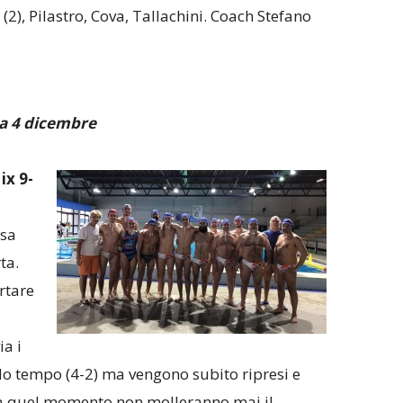
 (2), Pilastro, Cova, Tallachini. Coach Stefano
a 4 dicembre
x 9-
rsa
ta.
rtare
ia i
do tempo (4-2) ma vengono subito ripresi e
da quel momento non molleranno mai il