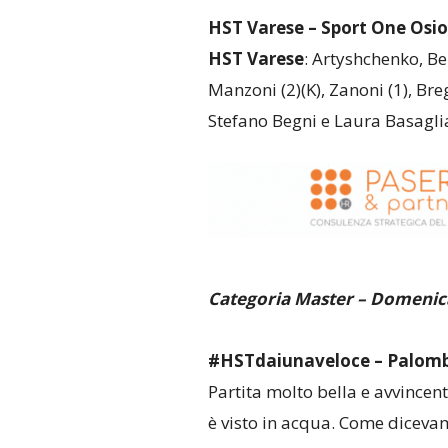
HST Varese – Sport One Osio 1
HST Varese
: Artyshchenko, Beli
Manzoni (2)(K), Zanoni (1), Breg
Stefano Begni e Laura Basagli
Categoria Master – Domenic
#HSTdaiunaveloce – Palombell
Partita molto bella e avvincent
è visto in acqua. Come dicevam