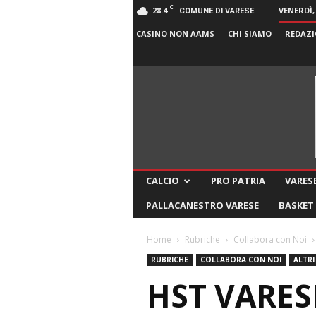
C
28.4
VENERDÌ,
COMUNE DI VARESE
CASINO NON AAMS
CHI SIAMO
REDAZI
CALCIO
PRO PATRIA
VARESE
PALLACANESTRO VARESE
BASKET
Home
Rubriche
Collabora con Noi
RUBRICHE
COLLABORA CON NOI
ALTRI
HST VARESE