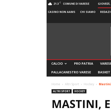
C
21.3
GIOVEDÌ,
COMUNE DI VARESE
CASINO NON AAMS
CHI SIAMO
REDAZI
CALCIO
PRO PATRIA
VARESE
PALLACANESTRO VARESE
BASKET
Home
Altri Sport
Hockey
Mastini
ALTRI SPORT
HOCKEY
MASTINI, E