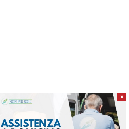
X
ICI