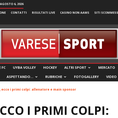
 AGOSTO 6, 2026
ONE
CONTATTI
RISULTATI LIVE
CASINO NON AAMS
SITI SCOMMES
VareseSport
 FC
UYBA VOLLEY
HOCKEY
ALTRI SPORT
MERCATO
ASPETTANDO…
RUBRICHE
FOTOGALLERY
VIDEO
, ecco i primi colpi: allenatore e main sponsor
CCO I PRIMI COLPI: