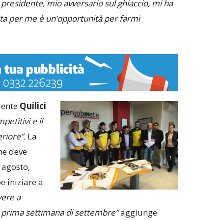
 presidente, mio avversario sul ghiaccio, mi ha
ta per me è un’opportunità per farmi
idente
Quilici
petitivi e il
riore”.
La
he deve
 agosto,
 iniziare a
vere a
la prima settimana di settembre”
aggiunge