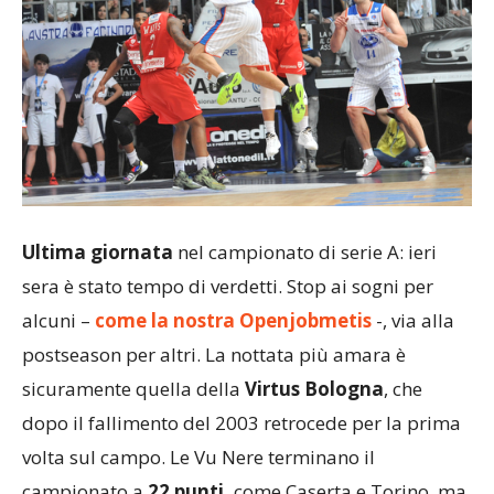
Ultima giornata
nel campionato di serie A: ieri
sera è stato tempo di verdetti. Stop ai sogni per
alcuni –
come la nostra Openjobmetis
-, via alla
postseason per altri. La nottata più amara è
sicuramente quella della
Virtus Bologna
, che
dopo il fallimento del 2003 retrocede per la prima
volta sul campo. Le Vu Nere terminano il
campionato a
22 punti,
come Caserta e Torino, ma