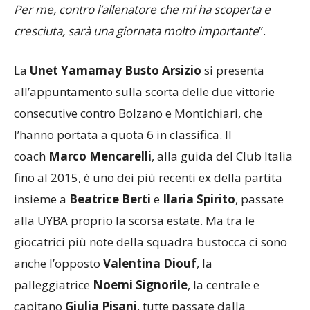
partita, giocheremo contro una squadra attrezzata e
avremo molta voglia di dimostrare il nostro valore.
Per me, contro l’allenatore che mi ha scoperta e
cresciuta, sarà una giornata molto importante
”.
La
Unet Yamamay Busto Arsizio
si presenta
all’appuntamento sulla scorta delle due vittorie
consecutive contro Bolzano e Montichiari, che
l’hanno portata a quota 6 in classifica. Il
coach
Marco Mencarelli
, alla guida del Club Italia
fino al 2015, è uno dei più recenti ex della partita
insieme a
Beatrice Berti
e
Ilaria Spirito
, passate
alla UYBA proprio la scorsa estate. Ma tra le
giocatrici più note della squadra bustocca ci sono
anche l’opposto
Valentina Diouf
, la