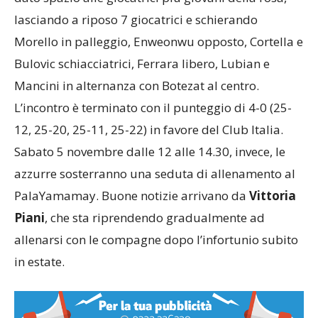
Württemberg
: una partita in cui coach Lucchi ha
dato spazio alle giocatrici più giovani della rosa,
lasciando a riposo 7 giocatrici e schierando
Morello in palleggio, Enweonwu opposto, Cortella e
Bulovic schiacciatrici, Ferrara libero, Lubian e
Mancini in alternanza con Botezat al centro.
L’incontro è terminato con il punteggio di 4-0 (25-
12, 25-20, 25-11, 25-22) in favore del Club Italia.
Sabato 5 novembre dalle 12 alle 14.30, invece, le
azzurre sosterranno una seduta di allenamento al
PalaYamamay. Buone notizie arrivano da
Vittoria
Piani
, che sta riprendendo gradualmente ad
allenarsi con le compagne dopo l’infortunio subito
in estate.