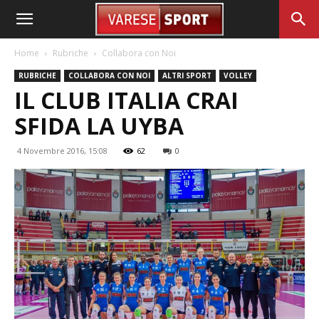
Home
Rubriche
Collabora con Noi
RUBRICHE
COLLABORA CON NOI
ALTRI SPORT
VOLLEY
IL CLUB ITALIA CRAI
SFIDA LA UYBA
4 Novembre 2016, 15:08
62
0