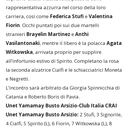
palleggiatrice
Noemi Signorile
, la centrale e
capitano
Giulia Pisani
, tutte passate dalla
rappresentativa azzurra nel corso della loro
carriera, così come
Federica Stufi
e
Valentina
Fiorin
. Occhi puntati poi sui due martelli
stranieri
Brayelin Martinez
e
Anthi
Vasilantonaki
, mentre il libero è la polacca
Agata
Witkowska
, arrivata proprio per supplire
all’infortunio estivo di Spirito. Completano la rosa
la seconda alzatrice Cialfi e le schiacciatrici Moneta
e Negretti.
L’incontro sarà arbitrato da Giorgia Spinnicchia di
Catania e Roberto Boris di Pavia.
Unet Yamamay Busto Arsizio-Club Italia CRAI