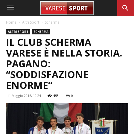
Home
Altri Sport
Scherma
ALTRI SPORT
SCHERMA
IL CLUB SCHERMA
VARESE È NELLA STORIA.
PAGANO:
“SODDISFAZIONE
ENORME”
11 Maggio 2016, 10:24
453
0